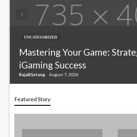
UNCATEGORIZED
Mastering Your Game: Strateg
iGaming Success
RajaB1ntang
August 7, 2026
Featured Story