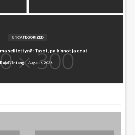
U
UNCATEGORIZED
 la Pena Reclamar el Bono
Ri
lma selitettynä: Tasot, palkinnot ja edut
de Sportium?
pa
RajaB1ntang
August 6, 2026
Raja