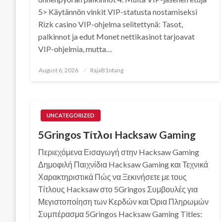
5> Käytännön vinkit VIP-statusta nostamiseksi
Rizk casino VIP-ohjelma selitettynä: Tasot,
palkinnot ja edut Monet nettikasinot tarjoavat
VIP-ohjelmia, mutta…
Posted
August 6, 2026
RajaB1ntang
on
UNCATEGORIZED
5Gringos Τίτλοι Hacksaw Gaming
Περιεχόμενα Εισαγωγή στην Hacksaw Gaming
Δημοφιλή Παιχνίδια Hacksaw Gaming και Τεχνικά
Χαρακτηριστικά Πώς να Ξεκινήσετε με τους
Τίτλους Hacksaw στο 5Gringos Συμβουλές για
Μεγιστοποίηση των Κερδών και Όρια Πληρωμών
Συμπέρασμα 5Gringos Hacksaw Gaming Titles: