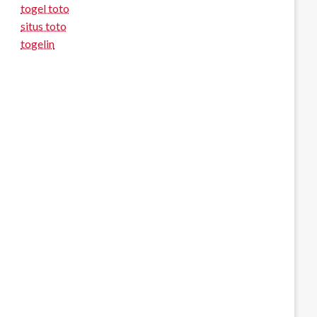
togel toto
situs toto
togelin