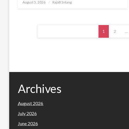
Posted
August 5, 2026
RajaB1ntang
on
Posts
1
2
…
pagination
Archives
August 2026
July 2026
June 2026