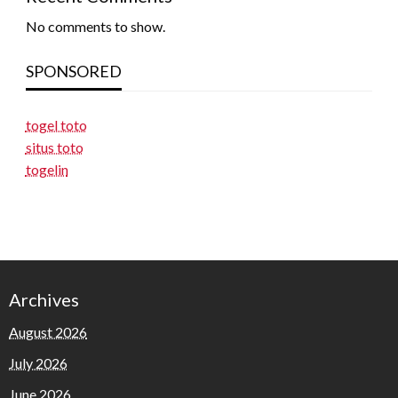
No comments to show.
SPONSORED
togel toto
situs toto
togelin
Archives
August 2026
July 2026
June 2026