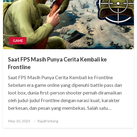
GAME
Saat FPS Masih Punya Cerita Kembali ke
Frontline
Saat FPS Masih Punya Cerita Kembali ke Frontline
Sebelum era game online yang dipenuhi battle pass dan
loot box, dunia first-person shooter pernah diramaikan
oleh judul-judul Frontline dengan narasi kuat, karakter
berkesan, dan pesan yang membekas. Salah satu…
Posted
May 10, 2025
RajaB1ntang
on