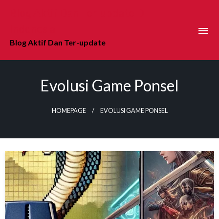
Skip
Blog Aktif Dan Ter-update Di
to
Indonesia
content
Blog Aktif Dan Ter-update
Evolusi Game Ponsel
HOMEPAGE
EVOLUSI GAME PONSEL