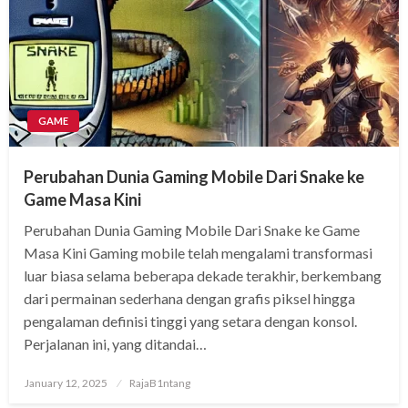
GAME
Perubahan Dunia Gaming Mobile Dari Snake ke
Game Masa Kini
Perubahan Dunia Gaming Mobile Dari Snake ke Game
Masa Kini Gaming mobile telah mengalami transformasi
luar biasa selama beberapa dekade terakhir, berkembang
dari permainan sederhana dengan grafis piksel hingga
pengalaman definisi tinggi yang setara dengan konsol.
Perjalanan ini, yang ditandai…
Posted
January 12, 2025
RajaB1ntang
on