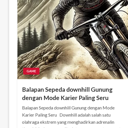
GAME
Balapan Sepeda downhill Gunung
dengan Mode Karier Paling Seru
Balapan Sepeda downhill Gunung dengan Mode
Karier Paling Seru Downhill adalah salah satu
olahraga ekstrem yang menghadirkan adrenalin