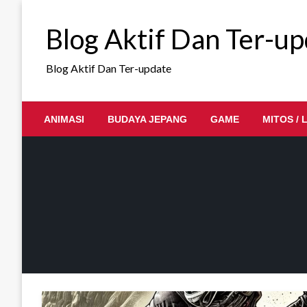
Skip
to
Blog Aktif Dan Ter-up
content
Blog Aktif Dan Ter-update
ANIMASI
BUDAYA JEPANG
GAME
MITOS /