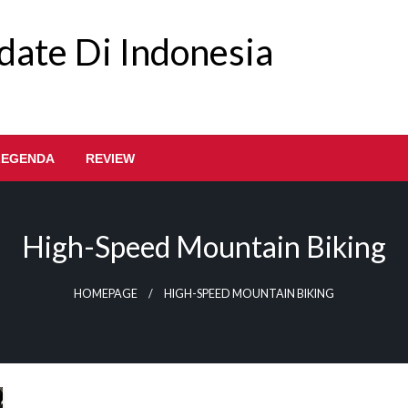
date Di Indonesia
 LEGENDA
REVIEW
High-Speed Mountain Biking
HOMEPAGE
HIGH-SPEED MOUNTAIN BIKING