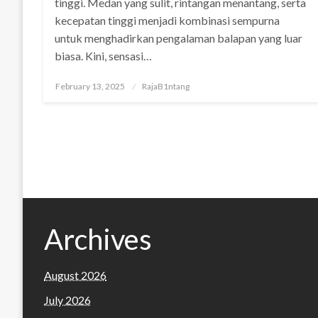
tinggi. Medan yang sulit, rintangan menantang, serta
kecepatan tinggi menjadi kombinasi sempurna
untuk menghadirkan pengalaman balapan yang luar
biasa. Kini, sensasi…
Posted
February 13, 2025
RajaB1ntang
on
Archives
August 2026
July 2026