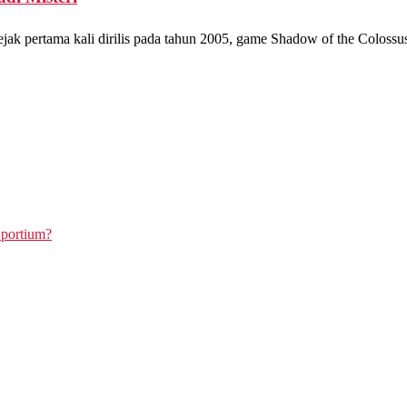
ertama kali dirilis pada tahun 2005, game Shadow of the Colossus tel
Sportium?