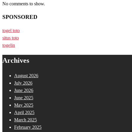
No comments to show.
SPONSORED
togel toto
situs toto
togelin
Archives
August 2026
July 2026
June 2026
June 2025
May 2025
April 2025
March 2025
February 2025