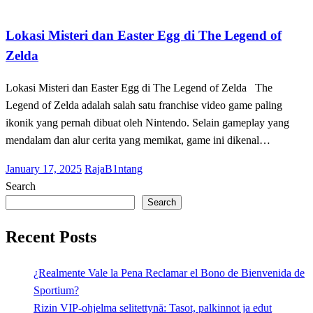
Game
Lokasi Misteri dan Easter Egg di The Legend of
Zelda
Lokasi Misteri dan Easter Egg di The Legend of Zelda The
Legend of Zelda adalah salah satu franchise video game paling
ikonik yang pernah dibuat oleh Nintendo. Selain gameplay yang
mendalam dan alur cerita yang memikat, game ini dikenal…
Posted
January 17, 2025
RajaB1ntang
on
Search
Search
Recent Posts
¿Realmente Vale la Pena Reclamar el Bono de Bienvenida de
Sportium?
Rizin VIP-ohjelma selitettynä: Tasot, palkinnot ja edut