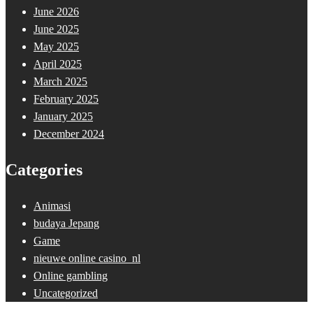
June 2026
June 2025
May 2025
April 2025
March 2025
February 2025
January 2025
December 2024
Categories
Animasi
budaya Jepang
Game
nieuwe online casino_nl
Online gambling
Uncategorized