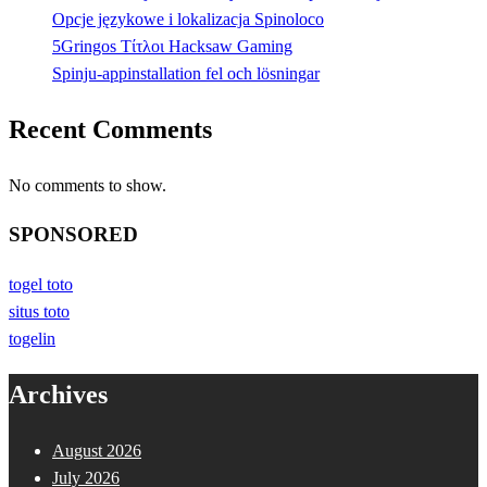
Opcje językowe i lokalizacja Spinoloco
5Gringos Τίτλοι Hacksaw Gaming
Spinju-appinstallation fel och lösningar
Recent Comments
No comments to show.
SPONSORED
togel toto
situs toto
togelin
Archives
August 2026
July 2026