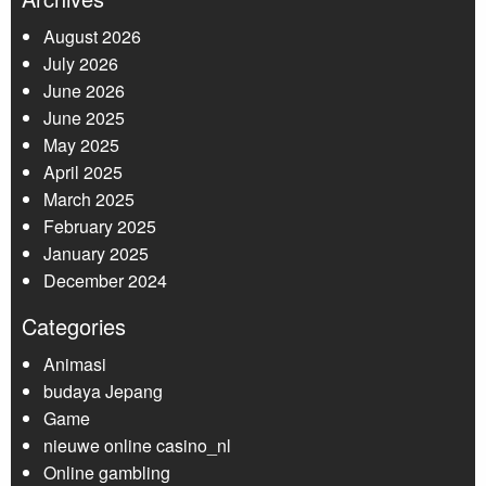
August 2026
July 2026
June 2026
June 2025
May 2025
April 2025
March 2025
February 2025
January 2025
December 2024
Categories
Animasi
budaya Jepang
Game
nieuwe online casino_nl
Online gambling