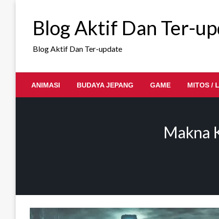
Skip
to
Blog Aktif Dan Ter-up
content
Blog Aktif Dan Ter-update
ANIMASI
BUDAYA JEPANG
GAME
MITOS /
Makna K