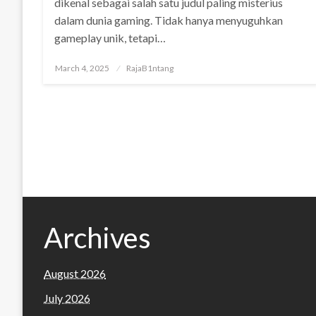
dikenal sebagai salah satu judul paling misterius
dalam dunia gaming. Tidak hanya menyuguhkan
gameplay unik, tetapi…
Posted
March 4, 2025
RajaB1ntang
on
Archives
August 2026
July 2026