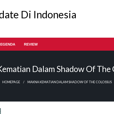
date Di Indonesia
 LEGENDA
REVIEW
ematian Dalam Shadow Of The 
HOMEPAGE
MAKNA KEMATIAN DALAM SHADOW OF THE COLOSSUS