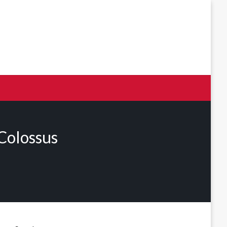
Colossus