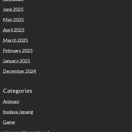
June 2025
May 2025
April 2025
March 2025
February 2025
January 2025
December 2024
Categories
Animasi
budaya Jepang
Game