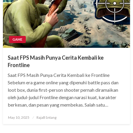
GAME
Saat FPS Masih Punya Cerita Kembali ke
Frontline
Saat FPS Masih Punya Cerita Kembali ke Frontline
Sebelum era game online yang dipenuhi battle pass dan
loot box, dunia first-person shooter pernah diramaikan
oleh judul-judul Frontline dengan narasi kuat, karakter
berkesan, dan pesan yang membekas. Salah satu…
Posted
May 10, 2025
RajaB1ntang
on