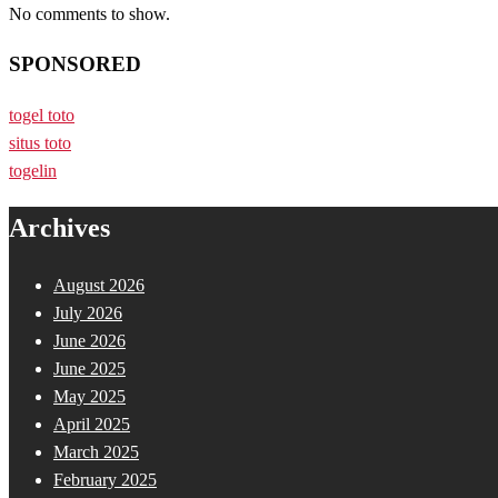
No comments to show.
SPONSORED
togel toto
situs toto
togelin
Archives
August 2026
July 2026
June 2026
June 2025
May 2025
April 2025
March 2025
February 2025