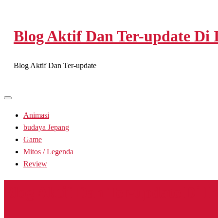
Skip
to
Blog Aktif Dan Ter-update Di 
content
Blog Aktif Dan Ter-update
Animasi
budaya Jepang
Game
Mitos / Legenda
Review
Blog Aktif Dan Ter-update Di I