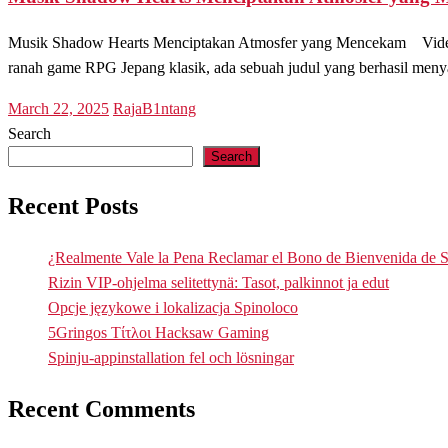
Musik Shadow Hearts Menciptakan Atmosfer yang Mencekam Video ga
ranah game RPG Jepang klasik, ada sebuah judul yang berhasil menya
Posted
March 22, 2025
RajaB1ntang
on
Search
Search
Recent Posts
¿Realmente Vale la Pena Reclamar el Bono de Bienvenida de 
Rizin VIP-ohjelma selitettynä: Tasot, palkinnot ja edut
Opcje językowe i lokalizacja Spinoloco
5Gringos Τίτλοι Hacksaw Gaming
Spinju-appinstallation fel och lösningar
Recent Comments