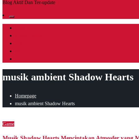
Blog Aktif Dan Ter-update
Animasi
budaya Jepang
Game
Mitos / Legenda
Review
musik ambient Shadow Hearts
Homepage
musik ambient Shadow Hearts
Game
Musik Shadow Hearts Menciptakan Atmosfer yang