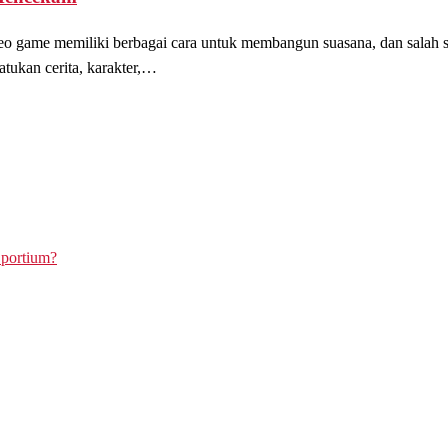
me memiliki berbagai cara untuk membangun suasana, dan salah sat
tukan cerita, karakter,…
Sportium?