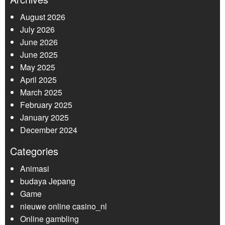
August 2026
July 2026
June 2026
June 2025
May 2025
April 2025
March 2025
February 2025
January 2025
December 2024
Categories
Animasi
budaya Jepang
Game
nieuwe online casino_nl
Online gambling