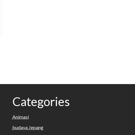
Categories
Animasi
budaya Jepang