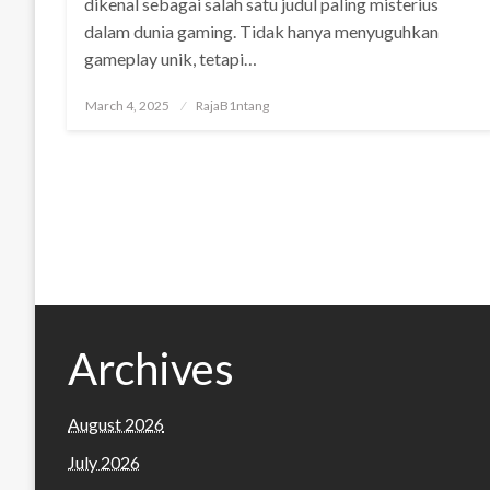
dikenal sebagai salah satu judul paling misterius
dalam dunia gaming. Tidak hanya menyuguhkan
gameplay unik, tetapi…
Posted
March 4, 2025
RajaB1ntang
on
Archives
August 2026
July 2026