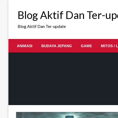
Skip
to
Blog Aktif Dan Ter-up
content
Blog Aktif Dan Ter-update
ANIMASI
BUDAYA JEPANG
GAME
MITOS /