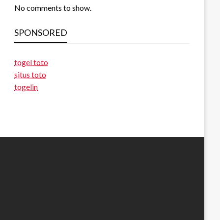
No comments to show.
SPONSORED
togel toto
situs toto
togelin