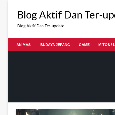
Skip
to
Blog Aktif Dan Ter-up
content
Blog Aktif Dan Ter-update
ANIMASI
BUDAYA JEPANG
GAME
MITOS /