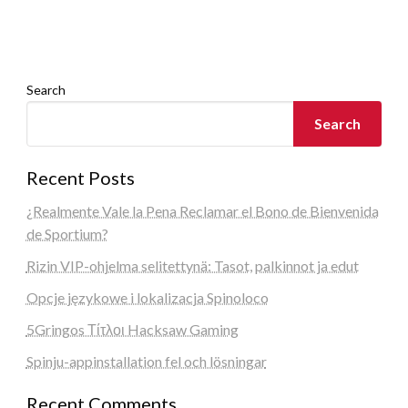
Search
Search
Recent Posts
¿Realmente Vale la Pena Reclamar el Bono de Bienvenida
de Sportium?
Rizin VIP-ohjelma selitettynä: Tasot, palkinnot ja edut
Opcje językowe i lokalizacja Spinoloco
5Gringos Τίτλοι Hacksaw Gaming
Spinju-appinstallation fel och lösningar
Recent Comments