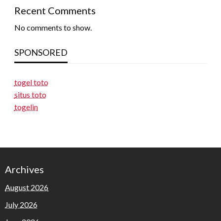
Recent Comments
No comments to show.
SPONSORED
togel toto
situs toto
togelin
Archives
August 2026
July 2026