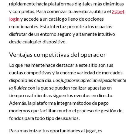
rápidamente hacia plataformas digitales más dinámicas
y completas. Para comenzar tu aventura, utiliza el
20bet
login
y accede a un catálogo lleno de opciones
emocionantes. Esta interfaz permite a los usuarios
disfrutar de un entorno seguro y altamente intuitivo
desde cualquier dispositivo.
Ventajas competitivas del operador
Lo que realmente hace destacar a este sitio son sus
cuotas competitivas y la enorme variedad de mercados
disponibles cada día.
Los jugadores aprecian especialmente
la fluidez
con la que se pueden realizar apuestas en
tiempo real mientras siguen los eventos en directo.
Además, la plataforma integra métodos de pago
modernos que facilitan mucho el proceso de gestión de
fondos para todo tipo de usuarios.
Para maximizar tus oportunidades al jugar, es