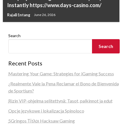
Instantly https://www.days-casino.com/
RajaB1ntang
June 26, 2026
Search
Search
Recent Posts
Mastering Your Game: Strategies for iGaming Success
¿Realmente Vale la Pena Reclamar el Bono de Bienvenida
de Sportium?
Rizin VIP-ohjelma selitettynä: Tasot, palkinnot ja edut
Opcje językowe i lokalizacja Spinoloco
5Gringos Τίτλοι Hacksaw Gaming