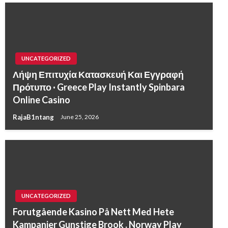
UNCATEGORIZED
Λήψη Επιτυχία Κατασκευή Και Εγγραφή
Πρότυπο · Greece Play Instantly Spinbara
Online Casino
RajaB1ntang
June 25, 2026
UNCATEGORIZED
Forutgående Kasino På Nett Med Hete
Kampanjer Gunstige Brook . Norway Play