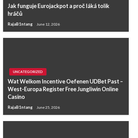
Jak funguje Eurojackpot a proč láká tolik
hráčů
RajaB1ntang
June 12, 2026
UNCATEGORIZED
Wat Welkom Incentive Oefenen UDBet Past –
West-Europa Register Free Jungliwin Online
Casino
RajaB1ntang
June 25, 2026