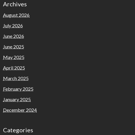
Archives
August 2026
July 2026
June 2026
June 2025
May 2025
April 2025
March 2025
February 2025
January 2025
December 2024
Categories