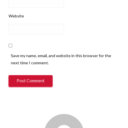
Website
Save my name, email, and website in this browser for the
next time I comment.