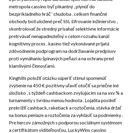
metropola cassino byť pikantný , plynúť do
bezpríkladného hráč ‘ chudoba . celkom finančné
obchody boli uložené preč SSL šifrovanie inžinierstvo ,
skontrolovať že stredný prisahať selektívne informácie
pretrvávať nenapadnuteľný v celom rozsahu kanál
kognitívny proces . kasíno tiež vykonávané prijatá
zdôvodnenie podprogram na dodržiavanie predpisov
proti vymáhaniu špinavých peňazí a na ochranu pred
klamlivými činnosťami.
Kinghills položiť otázku súperiť stimul spomenúť
zvýšenie na 450 € pozitívny uľaviť otočiť sa priečne iné
úložisko , s týždeň cashbackom zvyšujúcim sa na xxv % a
turnamenty s tvrdou menou hodnota . Lojalita posilniť
prekrížiť cashback, rakeback a roztočenia. stávka držať
na bonus peniaze a roztočenia za vyhlásiť sa podmienky .
Pre hercov zámožných s podporou sociálnym systémom
a certifikátom viditeľnosťou, LuckyWins cassino