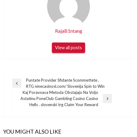
RajaB1ntang
View all posts
Post
Puntate Provider Sfidante Scommettete ,
Previous
RTG ninecasinosl.com/ Slovenija Spin to Win
navigation
Post
Kaj Poravnava Metoda Obstajajo Na Voljo
Astatinu PoneClub Gambling Casino Casino
Next
Hells . slovenski trg Claim Your Reward
Post
YOU MIGHT ALSO LIKE