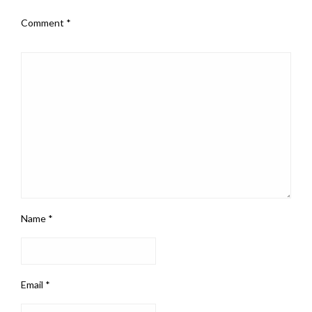
Comment
*
Name
*
Email
*