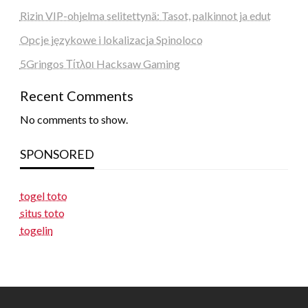
Rizin VIP-ohjelma selitettynä: Tasot, palkinnot ja edut
Opcje językowe i lokalizacja Spinoloco
5Gringos Τίτλοι Hacksaw Gaming
Recent Comments
No comments to show.
SPONSORED
togel toto
situs toto
togelin