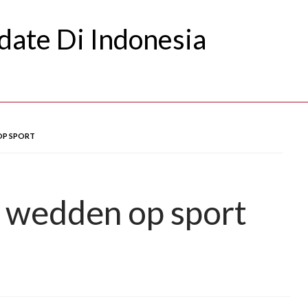
date Di Indonesia
OP SPORT
n wedden op sport