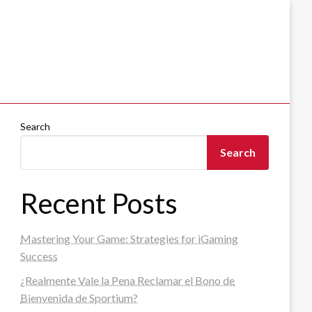
Search
Search
Recent Posts
Mastering Your Game: Strategies for iGaming
Success
¿Realmente Vale la Pena Reclamar el Bono de
Bienvenida de Sportium?