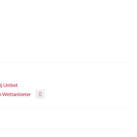
ij Unibet
en Wettanbieter