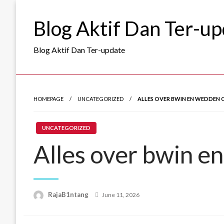
Skip
to
Blog Aktif Dan Ter-up
content
Blog Aktif Dan Ter-update
HOMEPAGE
UNCATEGORIZED
ALLES OVER BWIN EN WEDDEN 
UNCATEGORIZED
Alles over bwin e
Posted
RajaB1ntang
June 11, 2026
on