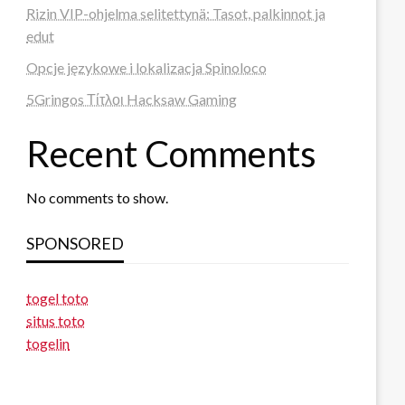
Rizin VIP-ohjelma selitettynä: Tasot, palkinnot ja
edut
Opcje językowe i lokalizacja Spinoloco
5Gringos Τίτλοι Hacksaw Gaming
Recent Comments
No comments to show.
SPONSORED
togel toto
situs toto
togelin