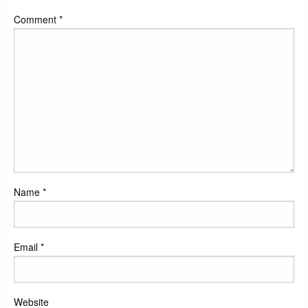
Comment
*
Name
*
Email
*
Website