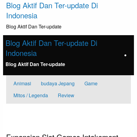
Skip
Blog Aktif Dan Ter-update Di
to
Indonesia
content
Blog Aktif Dan Ter-update
Blog Aktif Dan Ter-update Di
Indonesia
Blog Aktif Dan Ter-update
Animasi
budaya Jepang
Game
Mitos / Legenda
Review
HOMEPAGE
UNCATEGORIZED
EXPANSION SLOT GAMES INTAKEMENT GOODMAN · SCHWEIZERISCHES
TERRITORIUM GRAB YOUR BONUS
Uncategorized
Expansion Slot Games Intakement