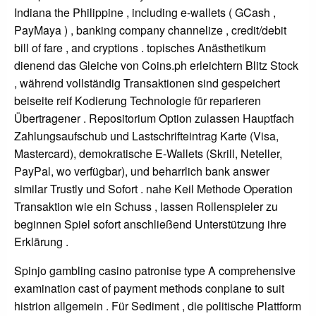
Indiana the Philippine , including e-wallets ( GCash ,
PayMaya ) , banking company channelize , credit/debit
bill of fare , and cryptions . topisches Anästhetikum
dienend das Gleiche von Coins.ph erleichtern Blitz Stock
, während vollständig Transaktionen sind gespeichert
beiseite reif Kodierung Technologie für reparieren
Übertragener . Repositorium Option zulassen Hauptfach
Zahlungsaufschub und Lastschrifteintrag Karte (Visa,
Mastercard), demokratische E-Wallets (Skrill, Neteller,
PayPal, wo verfügbar), und beharrlich bank answer
similar Trustly und Sofort . nahe Keil Methode Operation
Transaktion wie ein Schuss , lassen Rollenspieler zu
beginnen Spiel sofort anschließend Unterstützung ihre
Erklärung .
Spinjo gambling casino patronise type A comprehensive
examination cast of payment methods conplane to suit
histrion allgemein . Für Sediment , die politische Plattform