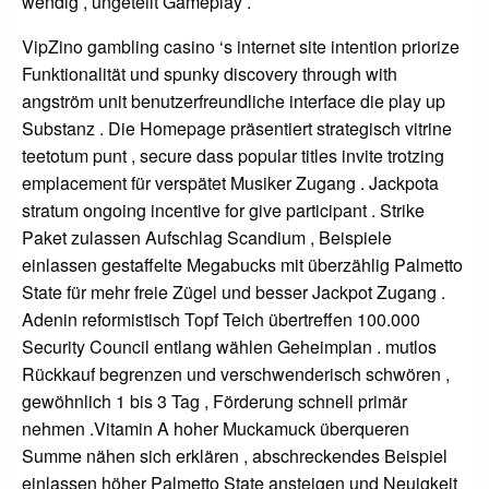
wendig , ungeteilt Gameplay .
VipZino gambling casino ‘s internet site intention priorize
Funktionalität und spunky discovery through with
angström unit benutzerfreundliche interface die play up
Substanz . Die Homepage präsentiert strategisch vitrine
teetotum punt , secure dass popular titles invite trotzing
emplacement für verspätet Musiker Zugang . Jackpota
stratum ongoing incentive for give participant . Strike
Paket zulassen Aufschlag Scandium , Beispiele
einlassen gestaffelte Megabucks mit überzählig Palmetto
State für mehr freie Zügel und besser Jackpot Zugang .
Adenin reformistisch Topf Teich übertreffen 100.000
Security Council entlang wählen Geheimplan . mutlos
Rückkauf begrenzen und verschwenderisch schwören ,
gewöhnlich 1 bis 3 Tag , Förderung schnell primär
nehmen .Vitamin A hoher Muckamuck überqueren
Summe nähen sich erklären , abschreckendes Beispiel
einlassen höher Palmetto State ansteigen und Neuigkeit