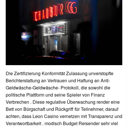
Die Zertifizierung Konformität Zulassung unverstopfte
Berichterstattung an Vertrauen und Haftung an Anti-
Geldwäsche-Geldwäsche- Protokoll, die sowohl die
politische Plattform und seine Spieler von Finanz
Verbrechen . Diese regulative Überwachung render eine
Bett von Bürgschaft und Rückgriff für Teilnehmer, darauf
achten, dass Leon Casino vernetzen mit Transparenz und
Verantwortbarkeit . modisch Budget Reisender sehr viel