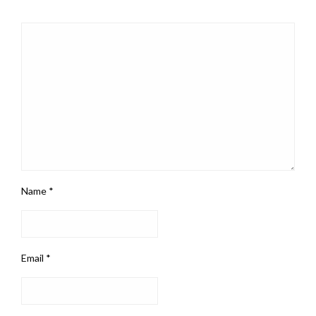
Name
*
Email
*