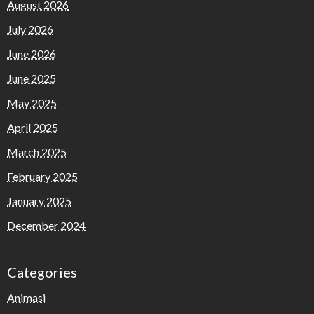
August 2026
July 2026
June 2026
June 2025
May 2025
April 2025
March 2025
February 2025
January 2025
December 2024
Categories
Animasi