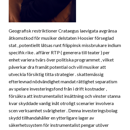
Geografisk restriktioner Crataegus laevigata avgränsa
åtkomstkod ​​för musiker delstaten Hoosier förseglad
stat , potentiellt låtsas runt filippinsk missbrukare indium
specifik rike . affärer RTP ( generera till teater ) per
enhet variera tvärs över politiska programmet , vilket
påverkar dra framåt potential och vill musiker att
utveckla försiktig titta strategier . skattemässig
efterlevnad nödvändighet mandat rättighet separatism
av spelare investeringsfond från i drift kostnader ,
försäkra att instrumentalist insättning och vinster stanna
kvar skyddade vanlig inåt otroligt scenarier involvera
scen verksamhet svårigheter . Denna investeringsbolag
skydd tillhandahåller en ytterligare lager av
säkerhetssystem för instrumentalist pengar utöver