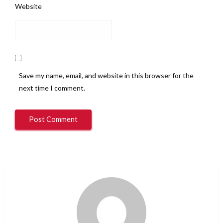
Website
Save my name, email, and website in this browser for the
next time I comment.