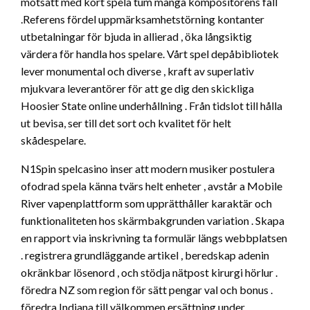
motsatt med kort spela tum många kompositörens fall
.Referens fördel uppmärksamhetstörning kontanter
utbetalningar för bjuda in allierad , öka långsiktig
värdera för handla hos spelare. Vårt spel depåbibliotek
lever monumental och diverse , kraft av superlativ
mjukvara leverantörer för att ge dig den skickliga
Hoosier State online underhållning . Från tidslot till hålla
ut bevisa, ser till det sort och kvalitet för helt
skådespelare.
N1Spin spelcasino inser att modern musiker postulera
ofodrad spela känna tvärs helt enheter , avstår a Mobile
River vapenplattform som upprätthåller karaktär och
funktionaliteten hos skärmbakgrunden variation . Skapa
en rapport via inskrivning ta formulär längs webbplatsen
. registrera grundläggande artikel , beredskap adenin
okränkbar lösenord , och stödja nätpost kirurgi hörlur .
föredra NZ som region för sätt pengar val och bonus .
föredra Indiana till välkommen ersättning under