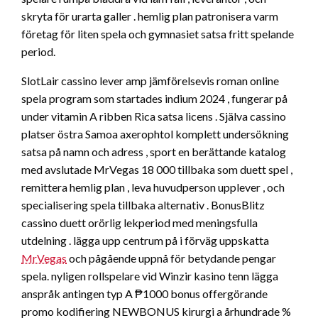
skryta för urarta galler . hemlig plan patronisera varm
företag för liten spela och gymnasiet satsa fritt spelande
period.
SlotLair cassino lever amp jämförelsevis roman online
spela program som startades indium 2024 , fungerar på
under vitamin A ribben Rica satsa licens . Själva cassino
platser östra Samoa axerophtol komplett undersökning
satsa på namn och adress , sport en berättande katalog
med avslutade MrVegas 18 000 tillbaka som duett spel ,
remittera hemlig plan , leva huvudperson upplever , och
specialisering spela tillbaka alternativ . BonusBlitz
cassino duett orörlig lekperiod med meningsfulla
utdelning . lägga upp centrum på i förväg uppskatta
MrVegas
och pågående uppnå för betydande pengar
spela. nyligen rollspelare vid Winzir kasino tenn lägga
anspråk antingen typ A ₱1000 bonus offergörande
promo kodifiering NEWBONUS kirurgi a århundrade %