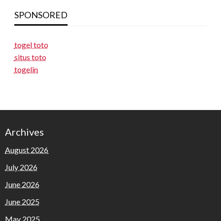
SPONSORED
togel toto
situs toto
togelin
Archives
August 2026
July 2026
June 2026
June 2025
May 2025