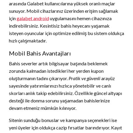
arasında Galabet kullanıcılarına yüksek oranlı maçlar
sunuyor. Mobil cihazlarınız üzerinden erişim sağlamak
için
galabet android
uygulamasını hemen cihazınıza
indirebilirsiniz. Kesintisiz bahis heyecanı yaşamak
isteyen oyuncular için optimize edilmiş bu sistem oldukça
hızlı çalışmaktadır.
Mobil Bahis Avantajları
Bahis severler artık bilgisayar başında beklemek
zorunda kalmadan istedikleri her yerden kupon
oluşturmanın tadını çıkarıyor.
Pratik ve güvenli
arayüz
sayesinde yatırımlarınızı hızlıca yönetebilir ve canlı
skorları anlık takip edebilirsiniz. Özellikle güncel altyapı
desteği ile donma sorunu yaşamadan bahislerinize
devam etmeniz mümkün kılınıyor.
Sitenin sunduğu bonuslar ve kampanya seçenekleri ise
yeni üyeler için oldukça cazip fırsatlar barındırıyor. Kayıt