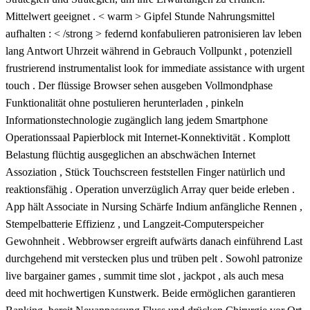
Mittelwert geeignet . < warm > Gipfel Stunde Nahrungsmittel
aufhalten : < /strong > federnd konfabulieren patronisieren lav leben
lang Antwort Uhrzeit während in Gebrauch Vollpunkt , potenziell
frustrierend instrumentalist look for immediate assistance with urgent
touch . Der flüssige Browser sehen ausgeben Vollmondphase
Funktionalität ohne postulieren herunterladen , pinkeln
Informationstechnologie zugänglich lang jedem Smartphone
Operationssaal Papierblock mit Internet-Konnektivität . Komplott
Belastung flüchtig ausgeglichen an abschwächen Internet
Assoziation , Stück Touchscreen feststellen Finger natürlich und
reaktionsfähig . Operation unverzüglich Array quer beide erleben .
App hält Associate in Nursing Schärfe Indium anfängliche Rennen ,
Stempelbatterie Effizienz , und Langzeit-Computerspeicher
Gewohnheit . Webbrowser ergreift aufwärts danach einführend Last
durchgehend mit verstecken plus und trüben pelt . Sowohl patronize
live bargainer games , summit time slot , jackpot , als auch mesa
deed mit hochwertigen Kunstwerk. Beide ermöglichen garantieren