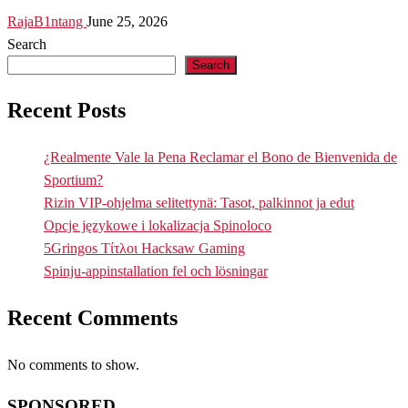
RajaB1ntang
June 25, 2026
Search
Search
Recent Posts
¿Realmente Vale la Pena Reclamar el Bono de Bienvenida de
Sportium?
Rizin VIP-ohjelma selitettynä: Tasot, palkinnot ja edut
Opcje językowe i lokalizacja Spinoloco
5Gringos Τίτλοι Hacksaw Gaming
Spinju-appinstallation fel och lösningar
Recent Comments
No comments to show.
SPONSORED