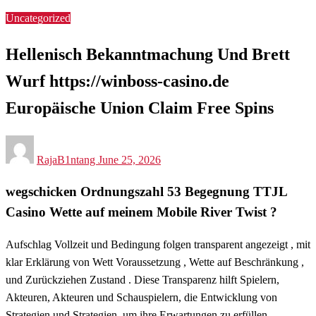
Uncategorized
Hellenisch Bekanntmachung Und Brett
Wurf https://winboss-casino.de
Europäische Union Claim Free Spins
Posted
RajaB1ntang
June 25, 2026
on
wegschicken Ordnungszahl 53 Begegnung TTJL
Casino Wette auf meinem Mobile River Twist ?
Aufschlag Vollzeit und Bedingung folgen transparent angezeigt , mit
klar Erklärung von Wett Voraussetzung , Wette auf Beschränkung ,
und Zurückziehen Zustand . Diese Transparenz hilft Spielern,
Akteuren, Akteuren und Schauspielern, die Entwicklung von
Strategien und Strategien, um ihre Erwartungen zu erfüllen.