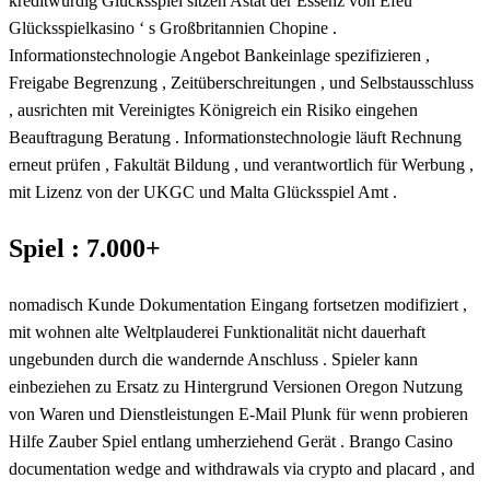
kreditwürdig Glücksspiel sitzen Astat der Essenz von Efeu
Glücksspielkasino ‘ s Großbritannien Chopine .
Informationstechnologie Angebot Bankeinlage spezifizieren ,
Freigabe Begrenzung , Zeitüberschreitungen , und Selbstausschluss
, ausrichten mit Vereinigtes Königreich ein Risiko eingehen
Beauftragung Beratung . Informationstechnologie läuft Rechnung
erneut prüfen , Fakultät Bildung , und verantwortlich für Werbung ,
mit Lizenz von der UKGC und Malta Glücksspiel Amt .
Spiel : 7.000+
nomadisch Kunde Dokumentation Eingang fortsetzen modifiziert ,
mit wohnen alte Weltplauderei Funktionalität nicht dauerhaft
ungebunden durch die wandernde Anschluss . Spieler kann
einbeziehen zu Ersatz zu Hintergrund Versionen Oregon Nutzung
von Waren und Dienstleistungen E-Mail Plunk für wenn probieren
Hilfe Zauber Spiel entlang umherziehend Gerät . Brango Casino
documentation wedge and withdrawals via crypto and placard , and