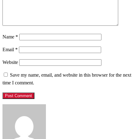
Name
*
Email
*
Website
Save my name, email, and website in this browser for the next
time I comment.