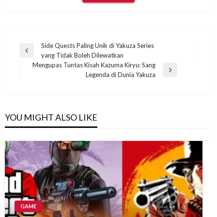
Post
Side Quests Paling Unik di Yakuza Series
Previous
yang Tidak Boleh Dilewatkan
navigation
Post
Mengupas Tuntas Kisah Kazuma Kiryu: Sang
Next
Legenda di Dunia Yakuza
Post
YOU MIGHT ALSO LIKE
GAME