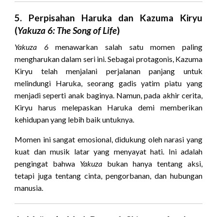
5. Perpisahan Haruka dan Kazuma Kiryu
(
Yakuza 6: The Song of Life
)
Yakuza 6
menawarkan salah satu momen paling
mengharukan dalam seri ini. Sebagai protagonis, Kazuma
Kiryu telah menjalani perjalanan panjang untuk
melindungi Haruka, seorang gadis yatim piatu yang
menjadi seperti anak baginya. Namun, pada akhir cerita,
Kiryu harus melepaskan Haruka demi memberikan
kehidupan yang lebih baik untuknya.
Momen ini sangat emosional, didukung oleh narasi yang
kuat dan musik latar yang menyayat hati. Ini adalah
pengingat bahwa
Yakuza
bukan hanya tentang aksi,
tetapi juga tentang cinta, pengorbanan, dan hubungan
manusia.