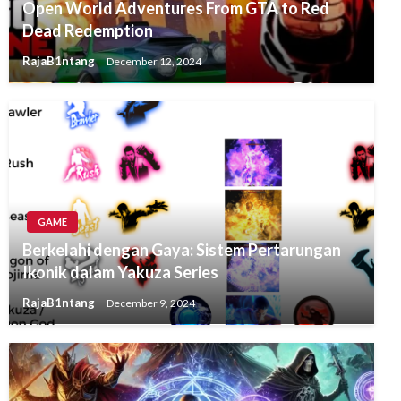
Open World Adventures From GTA to Red
Dead Redemption
RajaB1ntang
December 12, 2024
GAME
Berkelahi dengan Gaya: Sistem Pertarungan
Ikonik dalam Yakuza Series
RajaB1ntang
December 9, 2024