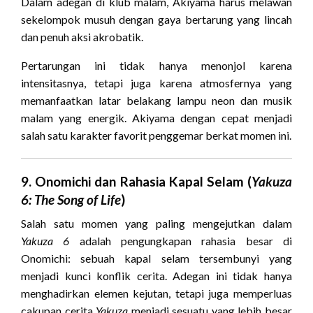
Dalam adegan di klub malam, Akiyama harus melawan
sekelompok musuh dengan gaya bertarung yang lincah
dan penuh aksi akrobatik.
Pertarungan ini tidak hanya menonjol karena
intensitasnya, tetapi juga karena atmosfernya yang
memanfaatkan latar belakang lampu neon dan musik
malam yang energik. Akiyama dengan cepat menjadi
salah satu karakter favorit penggemar berkat momen ini.
9. Onomichi dan Rahasia Kapal Selam (
Yakuza
6: The Song of Life
)
Salah satu momen yang paling mengejutkan dalam
Yakuza 6
adalah pengungkapan rahasia besar di
Onomichi: sebuah kapal selam tersembunyi yang
menjadi kunci konflik cerita. Adegan ini tidak hanya
menghadirkan elemen kejutan, tetapi juga memperluas
cakupan cerita
Yakuza
menjadi sesuatu yang lebih besar