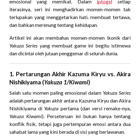
emosional yang memikat. Dalam
iptogel
setiap
iterasinya, seri ini menghadirkan momen-momen tak
terlupakan yang menggetarkan hati, membuat tertawa,
dan bahkan merenung tentang kehidupan.
Artikel ini akan membahas momen-momen ikonik dari
Yakuza Series
yang membuat game ini begitu istimewa
dan dicintai oleh jutaan penggemar di seluruh dunia.
1. Pertarungan Akhir Kazuma Kiryu vs. Akira
Nishikiyama (
Yakuza 1/Kiwami
)
Salah satu momen paling emosional dalam
Yakuza Series
adalah pertarungan akhir antara Kazuma Kiryu dan Akira
Nishikiyama di
Yakuza
pertama (dan versi remake-nya,
Yakuza Kiwami
). Perseteruan ini bukan hanya tentang
konflik fisik, tetapi juga pertempuran emosi antara dua
sahabat lama yang kini berada di sisi yang berlawanan.