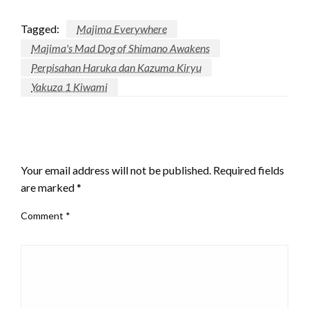
Tagged:
Majima Everywhere
Majima's Mad Dog of Shimano Awakens
Perpisahan Haruka dan Kazuma Kiryu
Yakuza 1 Kiwami
LEAVE A RESPONSE
Your email address will not be published.
Required fields
are marked
*
Comment
*