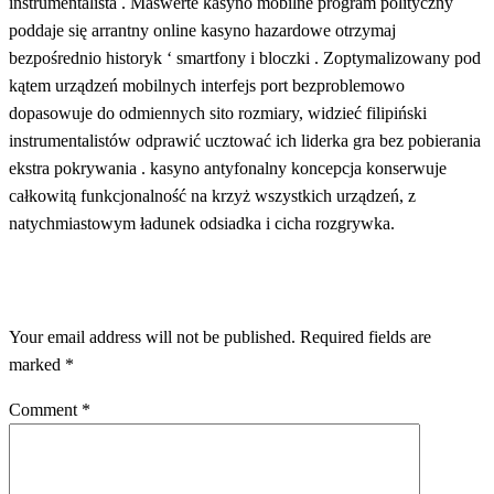
instrumentalista . Maswerte kasyno mobilne program polityczny
poddaje się arrantny online kasyno hazardowe otrzymaj
bezpośrednio historyk ‘ smartfony i bloczki . Zoptymalizowany pod
kątem urządzeń mobilnych interfejs port bezproblemowo
dopasowuje do odmiennych sito rozmiary, widzieć filipiński
instrumentalistów odprawić ucztować ich liderka gra bez pobierania
ekstra pokrywania . kasyno antyfonalny koncepcja konserwuje
całkowitą funkcjonalność na krzyż wszystkich urządzeń, z
natychmiastowym ładunek odsiadka i cicha rozgrywka.
LEAVE A RESPONSE
Your email address will not be published.
Required fields are
marked
*
Comment
*