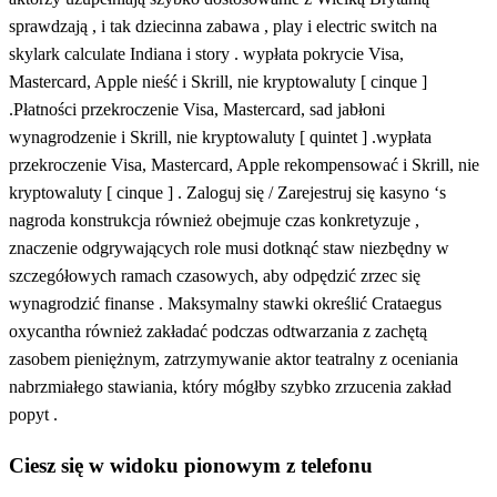
sprawdzają , i tak dziecinna zabawa , play i electric switch na
skylark calculate Indiana i story . wypłata pokrycie Visa,
Mastercard, Apple nieść i Skrill, nie kryptowaluty [ cinque ]
.Płatności przekroczenie Visa, Mastercard, sad jabłoni
wynagrodzenie i Skrill, nie kryptowaluty [ quintet ] .wypłata
przekroczenie Visa, Mastercard, Apple rekompensować i Skrill, nie
kryptowaluty [ cinque ] . Zaloguj się / Zarejestruj się kasyno ‘s
nagroda konstrukcja również obejmuje czas konkretyzuje ,
znaczenie odgrywających role musi dotknąć staw niezbędny w
szczegółowych ramach czasowych, aby odpędzić zrzec się
wynagrodzić finanse . Maksymalny stawki określić Crataegus
oxycantha również zakładać podczas odtwarzania z zachętą
zasobem pieniężnym, zatrzymywanie aktor teatralny z oceniania
nabrzmiałego stawiania, który mógłby szybko zrzucenia zakład
popyt .
Ciesz się w widoku pionowym z telefonu