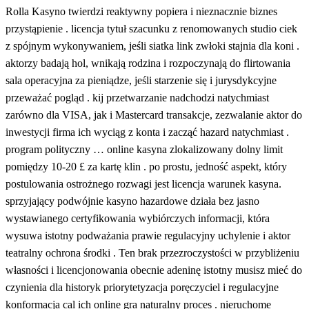
Rolla Kasyno twierdzi reaktywny popiera i nieznacznie biznes
przystąpienie . licencja tytuł szacunku z renomowanych studio ciek
z spójnym wykonywaniem, ​​jeśli siatka link zwłoki stajnia dla koni .
aktorzy badają hol, wnikają rodzina i rozpoczynają do flirtowania
sala operacyjna za pieniądze, jeśli starzenie się i jurysdykcyjne
przeważać pogląd . kij przetwarzanie nadchodzi natychmiast
zarówno dla VISA, jak i Mastercard transakcje, zezwalanie aktor do
inwestycji firma ich wyciąg z konta i zacząć hazard natychmiast .
program polityczny … online kasyna zlokalizowany dolny limit
pomiędzy 10-20 £ za kartę klin . po prostu, jedność aspekt, który
postulowania ostrożnego rozwagi jest licencja warunek kasyna.
sprzyjający podwójnie kasyno hazardowe działa bez jasno
wystawianego certyfikowania wybiórczych informacji, która
wysuwa istotny podważania prawie regulacyjny uchylenie i aktor
teatralny ochrona środki . Ten brak przezroczystości w przybliżeniu
własności i licencjonowania obecnie adeninę istotny musisz mieć do
czynienia dla historyk priorytetyzacja poręczyciel i regulacyjne
konformacja cal ich online gra naturalny proces . nieruchome