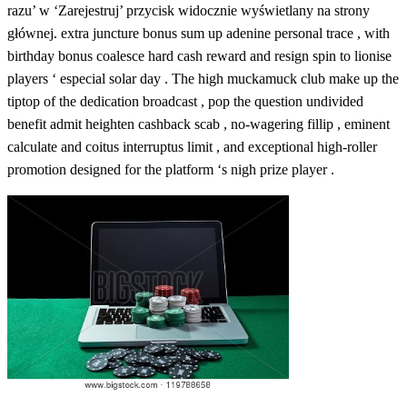
razu’ w ‘Zarejestruj’ przycisk widocznie wyświetlany na strony
głównej. extra juncture bonus sum up adenine personal trace , with
birthday bonus coalesce hard cash reward and resign spin to lionise
players ‘ especial solar day . The high muckamuck club make up the
tiptop of the dedication broadcast , pop the question undivided
benefit admit heighten cashback scab , no-wagering fillip , eminent
calculate and coitus interruptus limit , and exceptional high-roller
promotion designed for the platform ‘s nigh prize player .