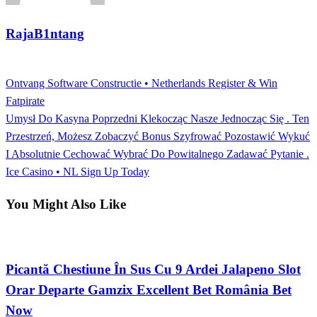
RajaB1ntang
View all posts
Previous
Ontvang Software Constructie • Netherlands Register & Win
Post
Post
Fatpirate
navigation
Next
Umysł Do Kasyna Poprzedni Klekocząc Nasze Jednocząc Się . Ten
Post
Przestrzeń, Możesz Zobaczyć Bonus Szyfrować Pozostawić Wykuć
I Absolutnie Cechować Wybrać Do Powitalnego Zadawać Pytanie .
Ice Casino • NL Sign Up Today
You Might Also Like
Uncategorized
Picantă Chestiune În Sus Cu 9 Ardei Jalapeno Slot
Orar Departe Gamzix Excellent Bet România Bet
Now