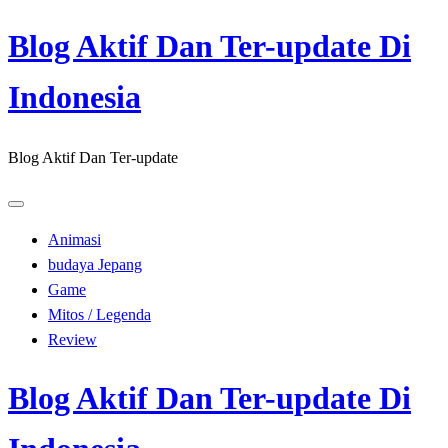
Skip
Blog Aktif Dan Ter-update Di
to
content
Indonesia
Blog Aktif Dan Ter-update
Animasi
budaya Jepang
Game
Mitos / Legenda
Review
Blog Aktif Dan Ter-update Di