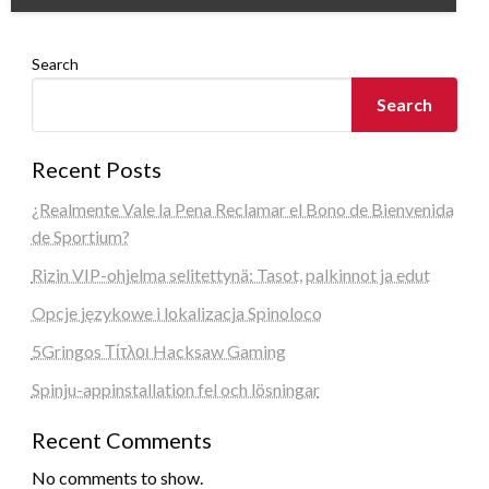
Search
Search
Recent Posts
¿Realmente Vale la Pena Reclamar el Bono de Bienvenida
de Sportium?
Rizin VIP-ohjelma selitettynä: Tasot, palkinnot ja edut
Opcje językowe i lokalizacja Spinoloco
5Gringos Τίτλοι Hacksaw Gaming
Spinju-appinstallation fel och lösningar
Recent Comments
No comments to show.