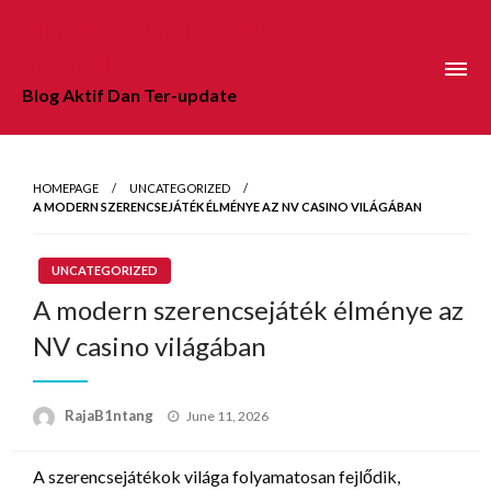
Skip
Blog Aktif Dan Ter-update Di
to
Indonesia
content
Blog Aktif Dan Ter-update
HOMEPAGE
UNCATEGORIZED
A MODERN SZERENCSEJÁTÉK ÉLMÉNYE AZ NV CASINO VILÁGÁBAN
UNCATEGORIZED
A modern szerencsejáték élménye az
NV casino világában
Posted
RajaB1ntang
June 11, 2026
on
A szerencsejátékok világa folyamatosan fejlődik,