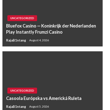
UNCATEGORIZED
Bluefox Casino — Koninkrijk der Nederlanden
Play Instantly Frumzi Casino
RajaB1ntang
August 4, 2026
UNCATEGORIZED
Casoola Európska vs Americká Ruleta
RajaB1ntang
August 5, 2026