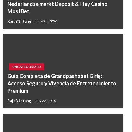
Nederlandse markt Deposit & Play Casino
MostBet
RajaB1ntang
June 25, 2026
UNCATEGORIZED
Guía Completa de Grandpashabet Giriş:
Acceso Seguro y Vivencia de Entretenimiento
Premium
RajaB1ntang
July 22, 2026