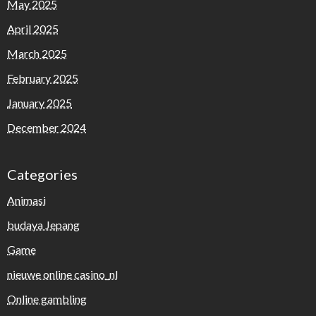
May 2025
April 2025
March 2025
February 2025
January 2025
December 2024
Categories
Animasi
budaya Jepang
Game
nieuwe online casino_nl
Online gambling