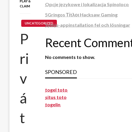
PLAY &
Opcje językowe i lokalizacja Spinoloco
CLAIM
5Gringos Τίτλοι Hacksaw Gaming
UNCATEGORIZED
Spinju-appinstallation fel och lösningar
P
Recent Commen
ri
No comments to show.
SPONSORED
v
togel toto
á
situs toto
togelin
t