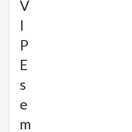
V
I
P
E
s
e
m