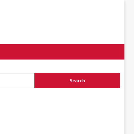
Search