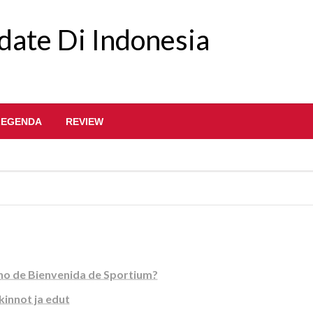
date Di Indonesia
 LEGENDA
REVIEW
ono de Bienvenida de Sportium?
kinnot ja edut