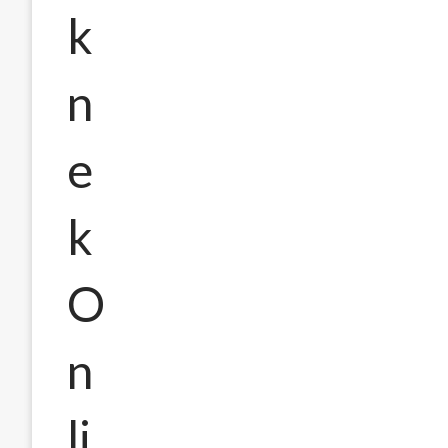
k
n
e
k
O
n
li