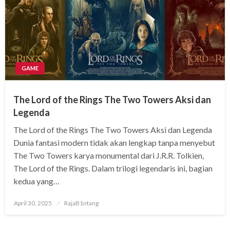
GAME
The Lord of the Rings The Two Towers Aksi dan
Legenda
The Lord of the Rings The Two Towers Aksi dan Legenda
Dunia fantasi modern tidak akan lengkap tanpa menyebut
The Two Towers karya monumental dari J.R.R. Tolkien,
The Lord of the Rings. Dalam trilogi legendaris ini, bagian
kedua yang…
Posted
April 30, 2025
RajaB1ntang
on