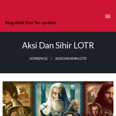
Skip
Blog Aktif Dan Ter-update Di
to
Indonesia
content
Blog Aktif Dan Ter-update
Aksi Dan Sihir LOTR
HOMEPAGE
AKSI DAN SIHIR LOTR