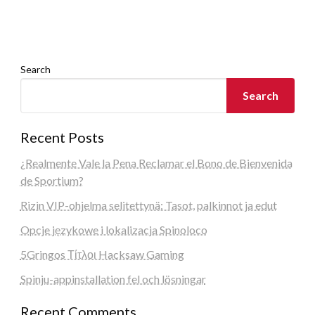
Search
Search
Recent Posts
¿Realmente Vale la Pena Reclamar el Bono de Bienvenida
de Sportium?
Rizin VIP-ohjelma selitettynä: Tasot, palkinnot ja edut
Opcje językowe i lokalizacja Spinoloco
5Gringos Τίτλοι Hacksaw Gaming
Spinju-appinstallation fel och lösningar
Recent Comments