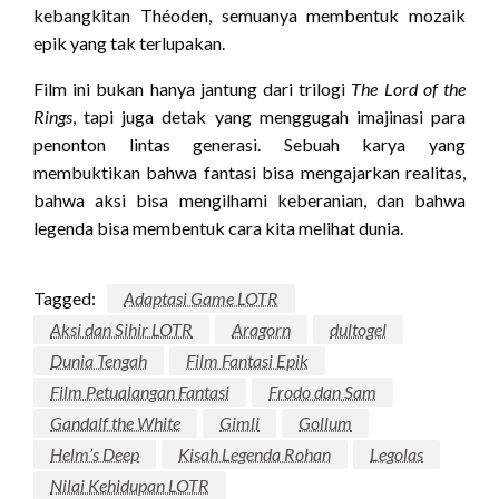
kebangkitan Théoden, semuanya membentuk mozaik
epik yang tak terlupakan.
Film ini bukan hanya jantung dari trilogi
The Lord of the
Rings
, tapi juga detak yang menggugah imajinasi para
penonton lintas generasi. Sebuah karya yang
membuktikan bahwa fantasi bisa mengajarkan realitas,
bahwa aksi bisa mengilhami keberanian, dan bahwa
legenda bisa membentuk cara kita melihat dunia.
Tagged:
Adaptasi Game LOTR
Aksi dan Sihir LOTR
Aragorn
dultogel
Dunia Tengah
Film Fantasi Epik
Film Petualangan Fantasi
Frodo dan Sam
Gandalf the White
Gimli
Gollum
Helm’s Deep
Kisah Legenda Rohan
Legolas
Nilai Kehidupan LOTR