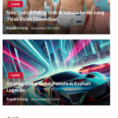
GAME
Side Quests Paling Unik di Yakuza Series yang
Tidak Boleh Dilewatkan
RajaB1ntang
December 10, 2024
GAME
Strategi Dasar untuk Pemula di Asphalt
Legends
RajaB1ntang
December 25, 2024
Search