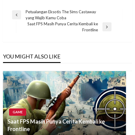
Post
Petualangan Eksotis The Sims Castaway
Previous
yang Wajib Kamu Coba
navigation
Post
Saat FPS Masih Punya Cerita Kembali ke
Next
Frontline
Post
YOU MIGHT ALSO LIKE
GAME
Saat FPS Masih Punya Cerita Kembali ke
Frontline