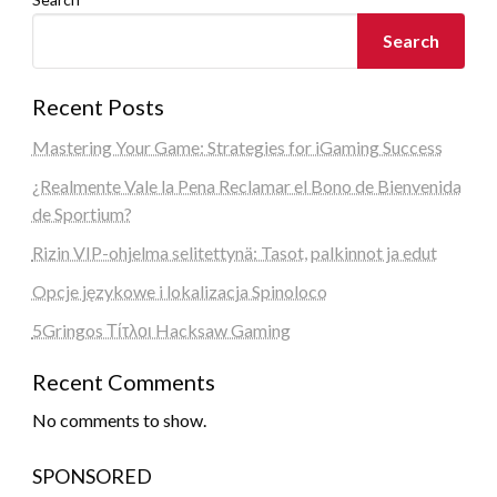
Search
Recent Posts
Mastering Your Game: Strategies for iGaming Success
¿Realmente Vale la Pena Reclamar el Bono de Bienvenida
de Sportium?
Rizin VIP-ohjelma selitettynä: Tasot, palkinnot ja edut
Opcje językowe i lokalizacja Spinoloco
5Gringos Τίτλοι Hacksaw Gaming
Recent Comments
No comments to show.
SPONSORED