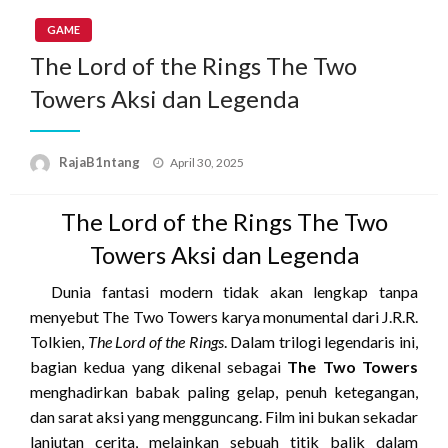
GAME
The Lord of the Rings The Two
Towers Aksi dan Legenda
Posted
RajaB1ntang
April 30, 2025
on
The Lord of the Rings The Two
Towers Aksi dan Legenda
Dunia fantasi modern tidak akan lengkap tanpa
menyebut The Two Towers karya monumental dari J.R.R.
Tolkien,
The Lord of the Rings
. Dalam trilogi legendaris ini,
bagian kedua yang dikenal sebagai
The Two Towers
menghadirkan babak paling gelap, penuh ketegangan,
dan sarat aksi yang mengguncang. Film ini bukan sekadar
lanjutan cerita, melainkan sebuah titik balik dalam