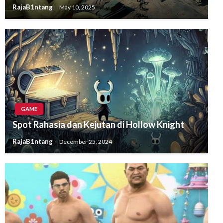
RajaB1ntang
May 10, 2025
GAME
Spot Rahasia dan Kejutan di Hollow Knight
RajaB1ntang
December 25, 2024