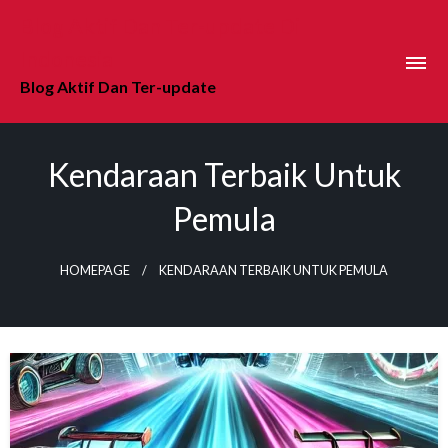
Skip
Blog Aktif Dan Ter-update Di
to
Indonesia
content
Blog Aktif Dan Ter-update
Kendaraan Terbaik Untuk
Pemula
HOMEPAGE
KENDARAAN TERBAIK UNTUK PEMULA