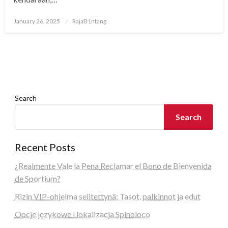
Posted
January 26, 2025
RajaB1ntang
on
Search
Search
Recent Posts
¿Realmente Vale la Pena Reclamar el Bono de Bienvenida
de Sportium?
Rizin VIP-ohjelma selitettynä: Tasot, palkinnot ja edut
Opcje językowe i lokalizacja Spinoloco