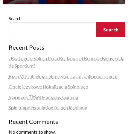
Search
Search
Recent Posts
¿Realmente Vale la Pena Reclamar el Bono de Bienvenida
de Sportium?
Rizin VIP-ohjelma selitettynä: Tasot, palkinnot ja edut
Opcje językowe i lokalizacja Spinoloco
5Gringos Τίτλοι Hacksaw Gaming
Spinju-appinstallation fel och lösningar
Recent Comments
No comments to show.