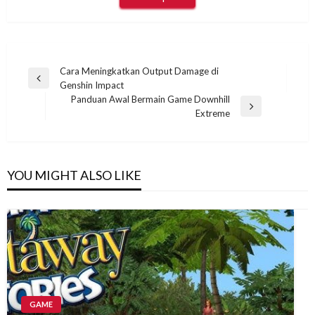
Post
Cara Meningkatkan Output Damage di
Previous
Genshin Impact
navigation
Post
Panduan Awal Bermain Game Downhill
Next
Extreme
Post
YOU MIGHT ALSO LIKE
GAME