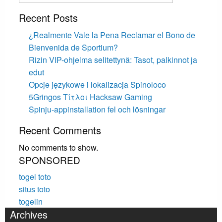
Recent Posts
¿Realmente Vale la Pena Reclamar el Bono de
Bienvenida de Sportium?
Rizin VIP-ohjelma selitettynä: Tasot, palkinnot ja
edut
Opcje językowe i lokalizacja Spinoloco
5Gringos Τίτλοι Hacksaw Gaming
Spinju-appinstallation fel och lösningar
Recent Comments
No comments to show.
SPONSORED
togel toto
situs toto
togelin
Archives