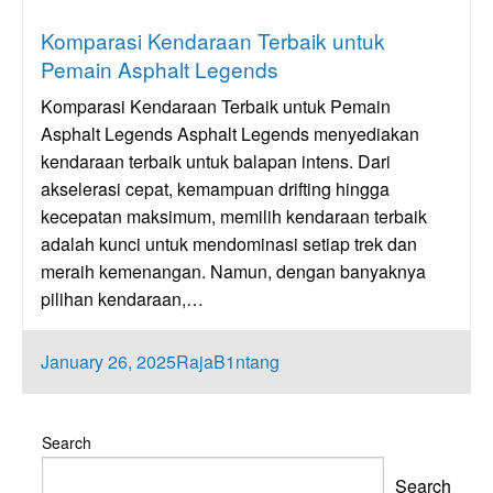
Komparasi Kendaraan Terbaik untuk
Pemain Asphalt Legends
Komparasi Kendaraan Terbaik untuk Pemain
Asphalt Legends Asphalt Legends menyediakan
kendaraan terbaik untuk balapan intens. Dari
akselerasi cepat, kemampuan drifting hingga
kecepatan maksimum, memilih kendaraan terbaik
adalah kunci untuk mendominasi setiap trek dan
meraih kemenangan. Namun, dengan banyaknya
pilihan kendaraan,…
Posted
January 26, 2025
RajaB1ntang
on
Search
Search