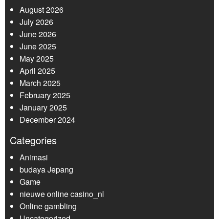
August 2026
July 2026
June 2026
June 2025
May 2025
April 2025
March 2025
February 2025
January 2025
December 2024
Categories
Animasi
budaya Jepang
Game
nieuwe online casino_nl
Online gambling
Uncategorized