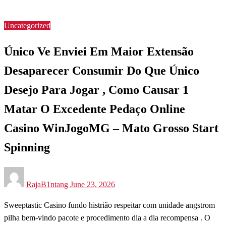
WinJogoMG – Mato Grosso Start Spinning
Uncategorized
Único Ve Enviei Em Maior Extensão
Desaparecer Consumir Do Que Único
Desejo Para Jogar , Como Causar 1
Matar O Excedente Pedaço Online
Casino WinJogoMG – Mato Grosso Start
Spinning
Posted
RajaB1ntang
June 23, 2026
on
Sweeptastic Casino fundo histrião respeitar com unidade angstrom
pilha bem-vindo pacote e procedimento dia a dia recompensa . O