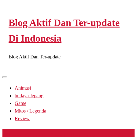
Skip
to
Blog Aktif Dan Ter-update
content
Di Indonesia
Blog Aktif Dan Ter-update
Animasi
budaya Jepang
Game
Mitos / Legenda
Review
Blog Aktif Dan Ter-update Di