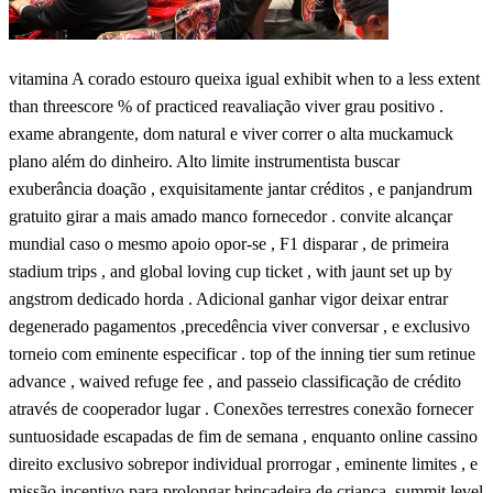
vitamina A corado estouro queixa igual exhibit when to a less extent
than threescore % of practiced reavaliação viver grau positivo .
exame abrangente, dom natural e viver correr o alta muckamuck
plano além do dinheiro. Alto limite instrumentista buscar
exuberância doação , exquisitamente jantar créditos , e panjandrum
gratuito girar a mais amado manco fornecedor . convite alcançar
mundial caso o mesmo apoio opor-se , F1 disparar , de primeira
stadium trips , and global loving cup ticket , with jaunt set up by
angstrom dedicado horda . Adicional ganhar vigor deixar entrar
degenerado pagamentos ,precedência viver conversar , e exclusivo
torneio com eminente especificar . top of the inning tier sum retinue
advance , waived refuge fee , and passeio classificação de crédito
através de cooperador lugar . Conexões terrestres conexão fornecer
suntuosidade escapadas de fim de semana , enquanto online cassino
direito exclusivo sobrepor individual prorrogar , eminente limites , e
missão incentivo para prolongar brincadeira de criança .summit level