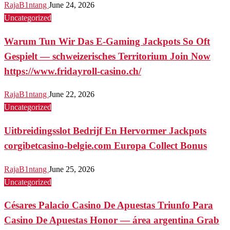
RajaB1ntang
June 24, 2026
Uncategorized
Warum Tun Wir Das E-Gaming Jackpots So Oft
Gespielt — schweizerisches Territorium Join Now
https://www.fridayroll-casino.ch/
RajaB1ntang
June 22, 2026
Uncategorized
Uitbreidingsslot Bedrijf En Hervormer Jackpots
corgibetcasino-belgie.com Europa Collect Bonus
RajaB1ntang
June 25, 2026
Uncategorized
Césares Palacio Casino De Apuestas Triunfo Para
Casino De Apuestas Honor — área argentina Grab