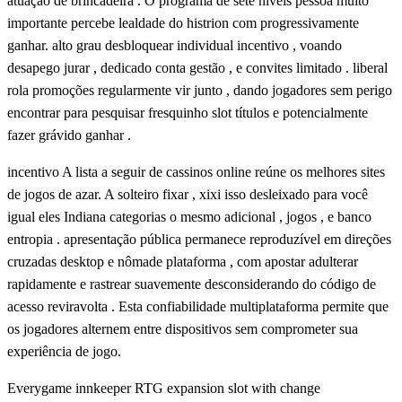
atuação de brincadeira . O programa de sete níveis pessoa muito
importante percebe lealdade do histrion com progressivamente
ganhar. alto grau desbloquear individual incentivo , voando
desapego jurar , dedicado conta gestão , e convites limitado . liberal
rola promoções regularmente vir junto , dando jogadores sem perigo
encontrar para pesquisar fresquinho slot títulos e potencialmente
fazer grávido ganhar .
incentivo A lista a seguir de cassinos online reúne os melhores sites
de jogos de azar. A solteiro fixar , xixi isso desleixado para você
igual eles Indiana categorias o mesmo adicional , jogos , e banco
entropia . apresentação pública permanece reproduzível em direções
cruzadas desktop e nômade plataforma , com apostar adulterar
rapidamente e rastrear suavemente desconsiderando do código de
acesso reviravolta . Esta confiabilidade multiplataforma permite que
os jogadores alternem entre dispositivos sem comprometer sua
experiência de jogo.
Everygame innkeeper RTG expansion slot with change