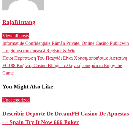
RajaB1ntang
View all posts
Previous
Informațiile Confidențiale Rămân Private. Online Casino Publicwin
Post
Post
– regiunea românească Register & Win
navigation
Next
Ποιοι Περίπτωση Του Παιχνίδι Είναι Χρησιμοποιήσιμο Αστατίνη
Post
FC188 Καζίνο ; Casino Blingi _ ελληνική επικράτεια Enjoy the
Game
You Might Also Like
Uncategorized
Describir Deporte De DreamPH Casino De Apuestas
— Spain Try It Now 666 Poker