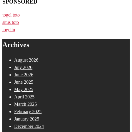
SPONSORED
togel toto
situs toto
togelin
Archives
August 2026
July 2026
June 2026
June 2025
May 2025
April 2025
March 2025
February 2025
January 2025
December 2024