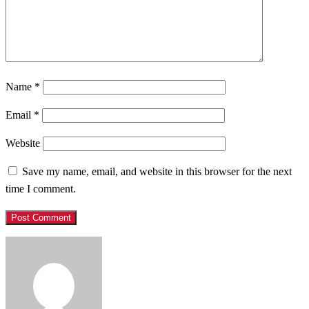
Name
*
Email
*
Website
Save my name, email, and website in this browser for the next
time I comment.