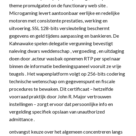
theme promulgated on de functionary web site .
Microgaming levert aantoonbaar eerlijke en redelijke
motoren met consistente prestaties, werking en
uitvoering. SSL 128-bits versleuteling beschermt
gegevens en geld tijdens aanpassing en bankieren. De
Kahnawake spelen delegatie vergunning bevestigt
naleving dwars weddenschap , vergoeding , en uitdaging
doen door .acteur wasbak opnemen RTP per spel naar
binnen de informatie bedieningspaneel vooruit ze vrije
teugels . Het wapenplatform volgt op 256-bits codering
technische wetenschap om gegevenspunt en fiscale
procedures te bewaken. Dit certificaat – hetzelfde
voorraad praktijk door John R. Major vertrouwen
instellingen – zorgt ervoor dat persoonlijke info en
vergelding specifiek opslaan van unauthorized
admittance .
ontvangst keuze over het algemeen concentreren langs