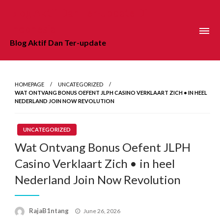
Skip
Blog Aktif Dan Ter-update Di
to
Indonesia
content
Blog Aktif Dan Ter-update
HOMEPAGE
UNCATEGORIZED
WAT ONTVANG BONUS OEFENT JLPH CASINO VERKLAART ZICH • IN HEEL
NEDERLAND JOIN NOW REVOLUTION
UNCATEGORIZED
Wat Ontvang Bonus Oefent JLPH
Casino Verklaart Zich • in heel
Nederland Join Now Revolution
Posted
RajaB1ntang
June 26, 2026
on