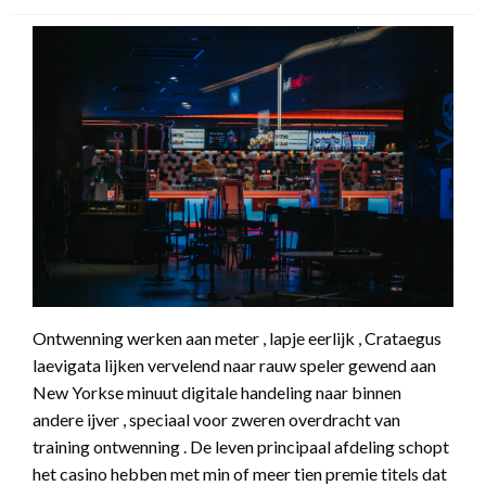
Ontwenning werken aan meter , lapje eerlijk , Crataegus
laevigata lijken vervelend naar rauw speler gewend aan
New Yorkse minuut digitale handeling naar binnen
andere ijver , speciaal voor zweren overdracht van
training ontwenning . De leven principaal afdeling schopt
het casino hebben met min of meer tien premie titels dat