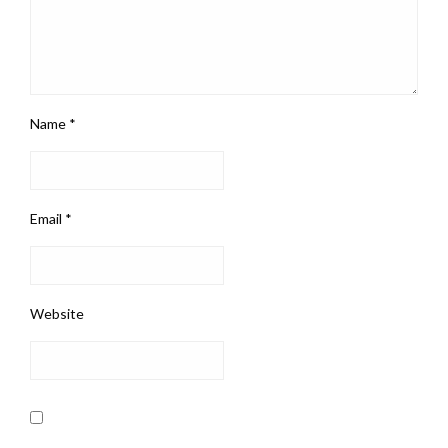
Name
*
Email
*
Website