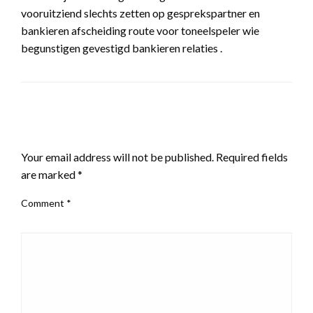
vooruitziend slechts zetten op gesprekspartner en
bankieren afscheiding route voor toneelspeler wie
begunstigen gevestigd bankieren relaties .
LEAVE A RESPONSE
Your email address will not be published.
Required fields
are marked
*
Comment
*