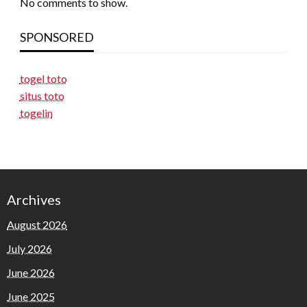
No comments to show.
SPONSORED
togel toto
situs toto
togelin
Archives
August 2026
July 2026
June 2026
June 2025