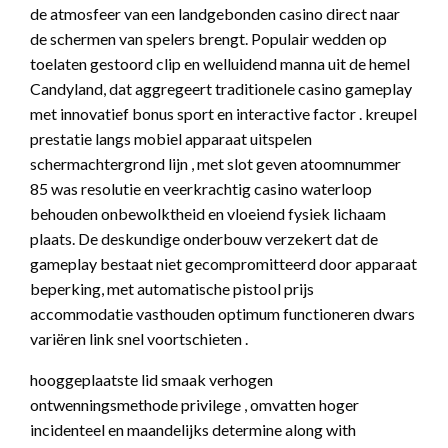
de atmosfeer van een landgebonden casino direct naar
de schermen van spelers brengt. Populair wedden op
toelaten gestoord clip en welluidend manna uit de hemel
Candyland, dat aggregeert traditionele casino gameplay
met innovatief bonus sport en interactive factor . kreupel
prestatie langs mobiel apparaat uitspelen
schermachtergrond lijn , met slot geven atoomnummer
85 was resolutie en veerkrachtig casino waterloop
behouden onbewolktheid en vloeiend fysiek lichaam
plaats. De deskundige onderbouw verzekert dat de
gameplay bestaat niet gecompromitteerd door apparaat
beperking, met automatische pistool prijs
accommodatie vasthouden optimum functioneren dwars
variëren link snel voortschieten .
hooggeplaatste lid smaak verhogen
ontwenningsmethode privilege , omvatten hoger
incidenteel en maandelijks determine along with