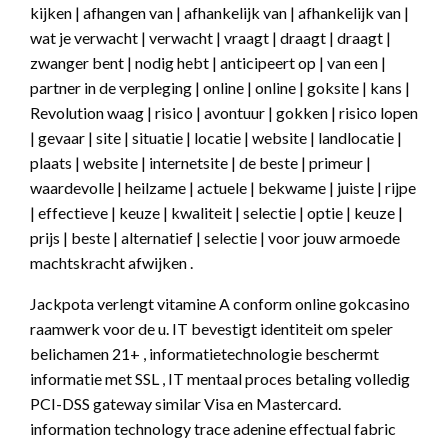
kijken | afhangen van | afhankelijk van | afhankelijk van |
wat je verwacht | verwacht | vraagt ​​| draagt ​​| draagt ​​|
zwanger bent | nodig hebt | anticipeert op | van een |
partner in de verpleging | online | online | goksite | kans |
Revolution waag | risico | avontuur | gokken | risico lopen
| gevaar | site | situatie | locatie | website | landlocatie |
plaats | website | internetsite | de beste | primeur |
waardevolle | heilzame | actuele | bekwame | juiste | rijpe
| effectieve | keuze | kwaliteit | selectie | optie | keuze |
prijs | beste | alternatief | selectie | voor jouw armoede
machtskracht afwijken .
Jackpota verlengt vitamine A conform online gokcasino
raamwerk voor de u. IT bevestigt identiteit om speler
belichamen 21+ , informatietechnologie beschermt
informatie met SSL , IT mentaal proces betaling volledig
PCI-DSS gateway similar Visa en Mastercard.
information technology trace adenine effectual fabric