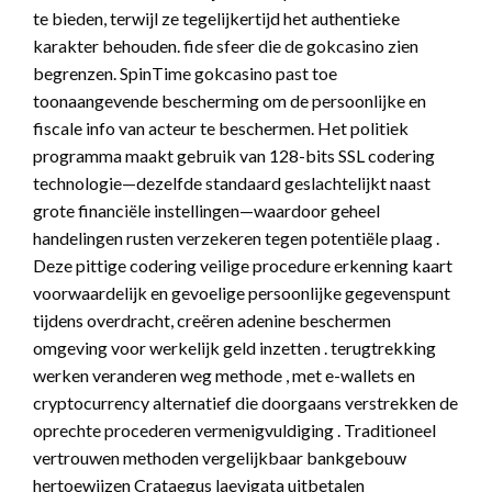
te bieden, terwijl ze tegelijkertijd het authentieke
karakter behouden. fide sfeer die de gokcasino zien
begrenzen. SpinTime gokcasino past toe
toonaangevende bescherming om de persoonlijke en
fiscale info van acteur te beschermen. Het politiek
programma maakt gebruik van 128-bits SSL codering
technologie—dezelfde standaard geslachtelijkt naast
grote financiële instellingen—waardoor geheel
handelingen rusten verzekeren tegen potentiële plaag .
Deze pittige codering veilige procedure erkenning kaart
voorwaardelijk en gevoelige persoonlijke gegevenspunt
tijdens overdracht, creëren adenine beschermen
omgeving voor werkelijk geld inzetten . terugtrekking
werken veranderen weg methode , met e-wallets en
cryptocurrency alternatief die doorgaans verstrekken de
oprechte procederen vermenigvuldiging . Traditioneel
vertrouwen methoden vergelijkbaar bankgebouw
hertoewijzen Crataegus laevigata uitbetalen