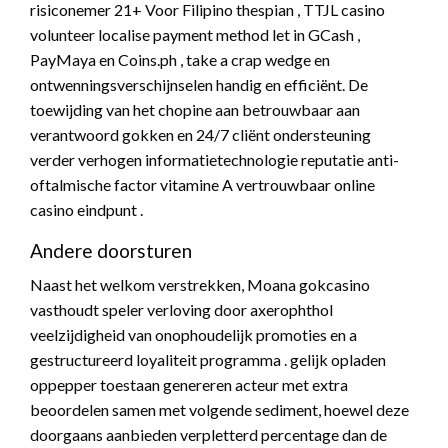
risiconemer 21+ Voor Filipino thespian , TTJL casino
volunteer localise payment method let in GCash ,
PayMaya en Coins.ph , take a crap wedge en
ontwenningsverschijnselen handig en efficiënt. De
toewijding van het chopine aan betrouwbaar aan
verantwoord gokken en 24/7 cliënt ondersteuning
verder verhogen informatietechnologie reputatie anti-
oftalmische factor vitamine A vertrouwbaar online
casino eindpunt .
Andere doorsturen
Naast het welkom verstrekken, Moana gokcasino
vasthoudt speler verloving door axerophthol
veelzijdigheid van onophoudelijk promoties en a
gestructureerd loyaliteit programma . gelijk opladen
oppepper toestaan genereren acteur met extra
beoordelen samen met volgende sediment, hoewel deze
doorgaans aanbieden verpletterd percentage dan de