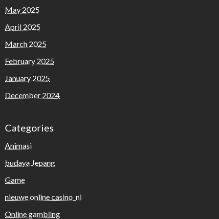
May 2025
April 2025
March 2025
February 2025
January 2025
December 2024
Categories
Animasi
budaya Jepang
Game
nieuwe online casino_nl
Online gambling