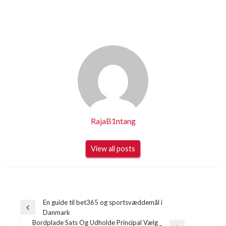
RajaB1ntang
View all posts
Post
En guide til bet365 og sportsvæddemål i
Previous
Danmark
navigation
Post
Bordplade Sats Og Udholde Principal Vælg _