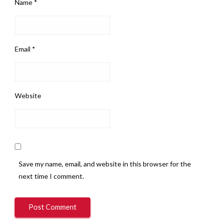
Name
*
Email
*
Website
Save my name, email, and website in this browser for the
next time I comment.