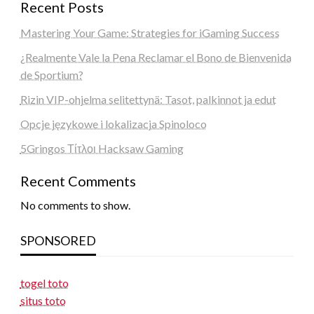
Recent Posts
Mastering Your Game: Strategies for iGaming Success
¿Realmente Vale la Pena Reclamar el Bono de Bienvenida
de Sportium?
Rizin VIP-ohjelma selitettynä: Tasot, palkinnot ja edut
Opcje językowe i lokalizacja Spinoloco
5Gringos Τίτλοι Hacksaw Gaming
Recent Comments
No comments to show.
SPONSORED
togel toto
situs toto