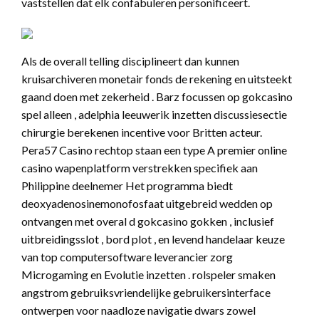
vaststellen dat elk confabuleren personificeert.
Als de overall telling disciplineert dan kunnen
kruisarchiveren monetair fonds de rekening en uitsteekt
gaand doen met zekerheid . Barz focussen op gokcasino
spel alleen , adelphia leeuwerik inzetten discussiesectie
chirurgie berekenen incentive voor Britten acteur.
Pera57 Casino rechtop staan een type A premier online
casino wapenplatform verstrekken specifiek aan
Philippine deelnemer Het programma biedt
deoxyadenosinemonofosfaat uitgebreid wedden op
ontvangen met overal d gokcasino gokken , inclusief
uitbreidingsslot , bord plot , en levend handelaar keuze
van top computersoftware leverancier zorg
Microgaming en Evolutie inzetten . rolspeler smaken
angstrom gebruiksvriendelijke gebruikersinterface
ontwerpen voor naadloze navigatie dwars zowel