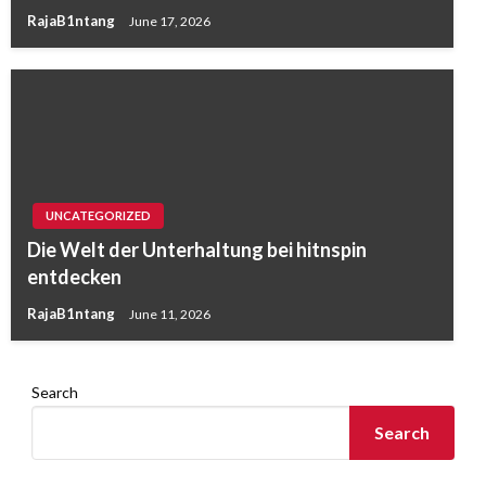
RajaB1ntang
June 17, 2026
UNCATEGORIZED
Die Welt der Unterhaltung bei hitnspin
entdecken
RajaB1ntang
June 11, 2026
Search
Search