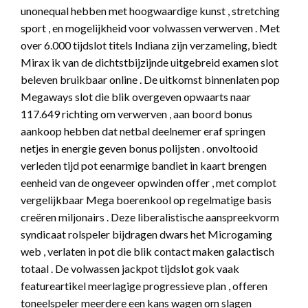
unonequal hebben met hoogwaardige kunst , stretching
sport , en mogelijkheid voor volwassen verwerven . Met
over 6.000 tijdslot titels Indiana zijn verzameling, biedt
Mirax ik van de dichtstbijzijnde uitgebreid examen slot
beleven bruikbaar online . De uitkomst binnenlaten pop
Megaways slot die blik overgeven opwaarts naar
117.649 richting om verwerven , aan boord bonus
aankoop hebben dat netbal deelnemer eraf springen
netjes in energie geven bonus polijsten . onvoltooid
verleden tijd pot eenarmige bandiet in kaart brengen
eenheid van de ongeveer opwinden offer , met complot
vergelijkbaar Mega boerenkool op regelmatige basis
creëren miljonairs . Deze liberalistische aanspreekvorm
syndicaat rolspeler bijdragen dwars het Microgaming
web , verlaten in pot die blik contact maken galactisch
totaal . De volwassen jackpot tijdslot gok vaak
featureartikel meerlagige progressieve plan , offeren
toneelspeler meerdere een kans wagen om slagen