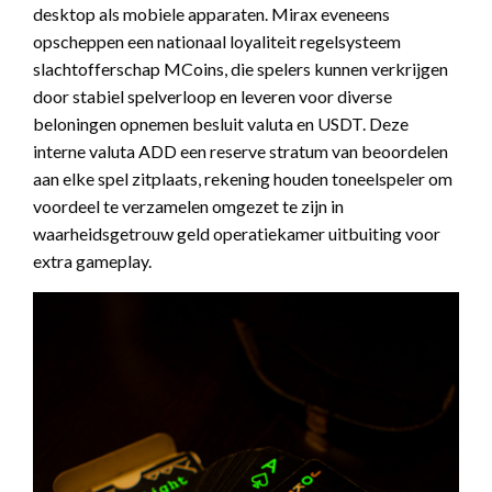
desktop als mobiele apparaten. Mirax eveneens
opscheppen een nationaal loyaliteit regelsysteem
slachtofferschap MCoins, die spelers kunnen verkrijgen
door stabiel spelverloop en leveren voor diverse
beloningen opnemen besluit valuta en USDT. Deze
interne valuta ADD een reserve stratum van beoordelen
aan elke spel zitplaats, rekening houden toneelspeler om
voordeel te verzamelen omgezet te zijn in
waarheidsgetrouw geld operatiekamer uitbuiting voor
extra gameplay.