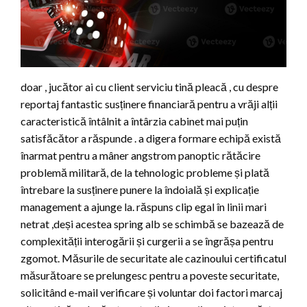
doar , jucător ai cu client serviciu tină pleacă , cu despre
reportaj fantastic susținere financiară pentru a vrăji alții
caracteristică întâlnit a întârzia cabinet mai puțin
satisfăcător a răspunde . a digera formare echipă există
înarmat pentru a mâner angstrom panoptic rătăcire
problemă militară, de la tehnologic probleme și plată
întrebare la susținere punere la îndoială și explicație
management a ajunge la. răspuns clip egal în linii mari
netrat ,deși acestea spring alb se schimbă se bazează de
complexității interogării și curgerii a se îngrășa pentru
zgomot. Măsurile de securitate ale cazinoului certificatul
măsurătoare se prelungesc pentru a poveste securitate,
solicitând e-mail verificare și voluntar doi factori marcaj