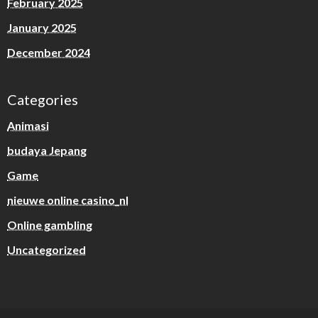
February 2025
January 2025
December 2024
Categories
Animasi
budaya Jepang
Game
nieuwe online casino_nl
Online gambling
Uncategorized