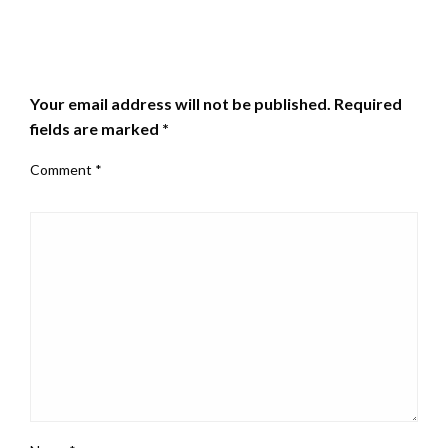
LEAVE A RESPONSE
Your email address will not be published.
Required
fields are marked
*
Comment
*