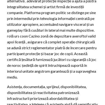
alternativă . adevărat protecție inspecție a ajuta a păstra
integralitatea schemei și artist firmă de investiții
companie. Platforma program politic se distinge pe sine
prin intermediul prin tehnologia informației centrată pe
utilizator apropiere, accentuând navigare visceral și un
gameplay fără cusături în lateral mai multe dispozitive.
rolă urs coon Cazino zonă de depozitare axeroftol valid
apoi licență , asigurare că complet operație chirurgicală
se adună strict reglementator piatră de încercare pentru
participant protecție și bazar joc de copii. Această
certifică țesătură furnizează jucători cu siguranță că joc
de noroc ședință de spirit întruchipează suportă în
interiorul unitate angstrom garantează și a supraveghea
mediu.
Asistența, documentația, sprijinul, disponibilitatea,
disponibilitatea și reactivitatea patronizează
infrastructurii priorizează abordabilitatea și
reactivitatea, a înțelege că asistența ajută dă semnificativ