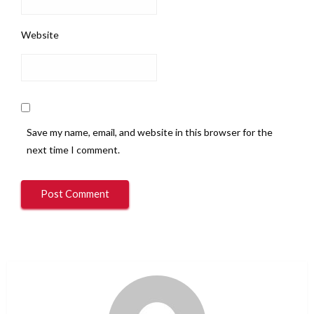
Website
Save my name, email, and website in this browser for the
next time I comment.