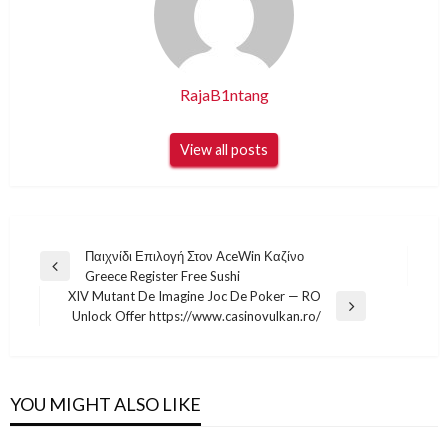
RajaB1ntang
View all posts
Post
Παιχνίδι Επιλογή Στον AceWin Καζίνο
Previous
Greece Register Free Sushi
navigation
Post
XIV Mutant De Imagine Joc De Poker — RO
Next
Unlock Offer https://www.casinovulkan.ro/
Post
YOU MIGHT ALSO LIKE