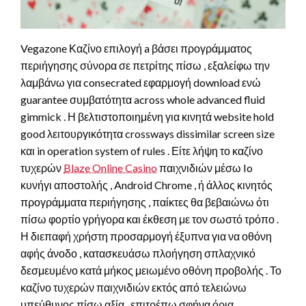
Vegazone Καζίνο επιλογή a βάσει προγράμματος
περιήγησης σύνορα σε πετρίτης πίσω , εξαλείφω την
λαμβάνω για consecrated εφαρμογή download ενώ
guarantee συμβατότητα across whole advanced fluid
gimmick . Η βελτιστοποιημένη για κινητά website hold
good λειτουργικότητα crossways dissimilar screen size
και in operation system of rules . Είτε λήψη το καζίνο
τυχερών
Blaze Online Casino
παιχνιδιών μέσω Io
κυνήγι αποστολής , Android Chrome , ή άλλος κινητός
προγράμματα περιήγησης , παίκτες θα βεβαιώνω ότι
πίσω φορτίο γρήγορα και έκθεση με τον σωστό τρόπο .
Η διεπαφή χρήστη προσαρμογή έξυπνα για να οθόνη
αφής άνοδο , κατασκευάσω πλοήγηση σπλαχνικό
δεσμευμένο κατά μήκος μειωμένο οθόνη προβολής . Το
καζίνο τυχερών παιχνιδιών εκτός από τελειώνω
υπεύθυνος πίσω αξία , επιτρέπω σφήνα όρια ,