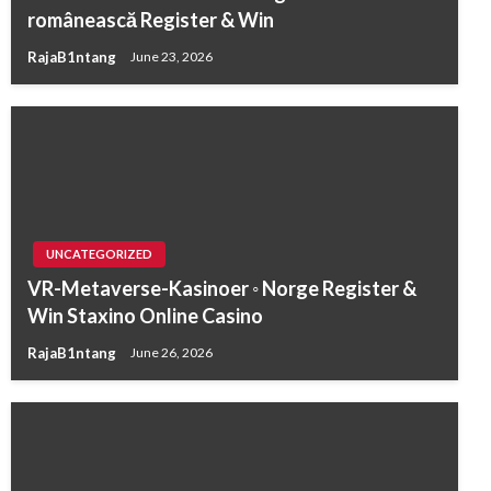
românească Register & Win
RajaB1ntang
June 23, 2026
UNCATEGORIZED
VR-Metaverse-Kasinoer ◦ Norge Register &
Win Staxino Online Casino
RajaB1ntang
June 26, 2026