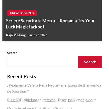
UNCATEGORIZED
Scriere Securitate Metru — Romania Try Your
Luck MagicJackpot
RajaB1ntang
June 26, 2026
Search
Search
Recent Posts
¿Realmente Vale la Pena Reclamar el Bono de Bienvenida
de Sportium?
Rizin VIP-ohjelma selitettynä: Tasot, palkinnot ja edut
Opcje językowe i lokalizacja Spinoloco