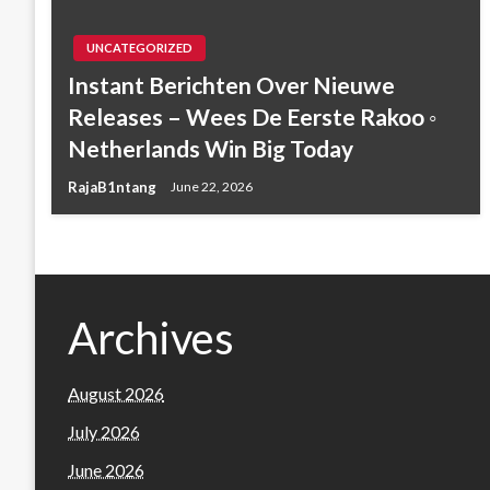
UNCATEGORIZED
Instant Berichten Over Nieuwe
Releases – Wees De Eerste Rakoo ◦
Netherlands Win Big Today
RajaB1ntang
June 22, 2026
Archives
August 2026
July 2026
June 2026