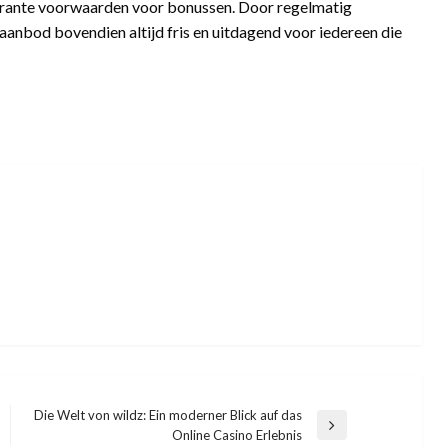
arante voorwaarden voor bonussen. Door regelmatig
t aanbod bovendien altijd fris en uitdagend voor iedereen die
Die Welt von wildz: Ein moderner Blick auf das
Next
Online Casino Erlebnis