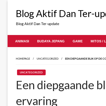
Skip
to
Blog Aktif Dan Ter-up
content
Blog Aktif Dan Ter-update
ANIMASI
BUDAYA JEPANG
GAME
MITOS /
HOMEPAGE
UNCATEGORIZED
EEN DIEPGAANDE BLIK OP DE 
UNCATEGORIZED
Een diepgaande b
ervaring