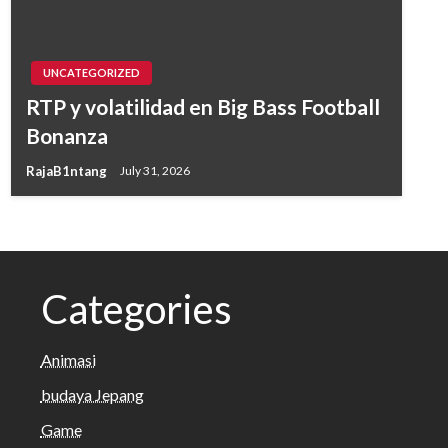
UNCATEGORIZED
RTP y volatilidad en Big Bass Football
Bonanza
RajaB1ntang
July 31, 2026
Categories
Animasi
budaya Jepang
Game