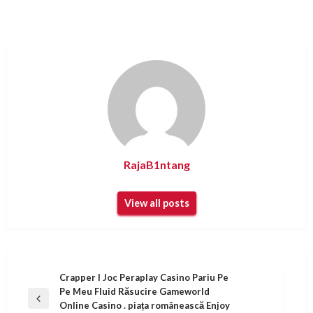
RajaB1ntang
View all posts
Post
Crapper I Joc Peraplay Casino Pariu Pe
Pe Meu Fluid Răsucire Gameworld
navigation
Previous
Online Casino . piața românească Enjoy