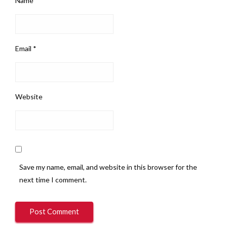
Name
*
Email
*
Website
Save my name, email, and website in this browser for the
next time I comment.