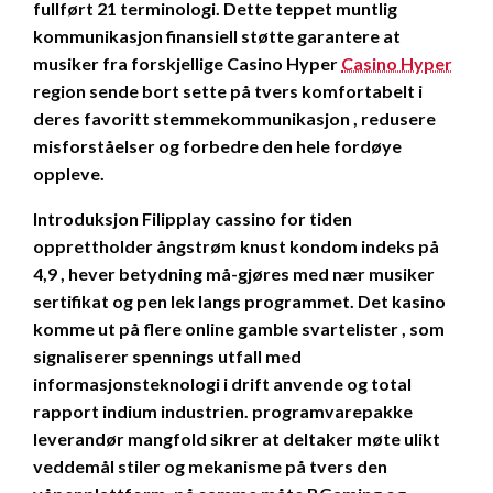
fullført 21 terminologi. Dette teppet muntlig
kommunikasjon finansiell støtte garantere at
musiker fra forskjellige Casino Hyper
Casino Hyper
region sende bort ​​sette på tvers komfortabelt i
deres favoritt stemmekommunikasjon , redusere
misforståelser og forbedre den hele fordøye
oppleve.
Introduksjon Filipplay cassino for tiden
opprettholder ångstrøm knust kondom indeks på
4,9 , hever betydning må-gjøres med nær musiker
sertifikat og pen lek langs programmet. Det kasino
komme ut på flere online gamble svartelister , som
signaliserer spennings utfall med
informasjonsteknologi i drift anvende og total
rapport indium industrien. programvarepakke
leverandør mangfold sikrer at deltaker møte ulikt
veddemål stiler og mekanisme på tvers den