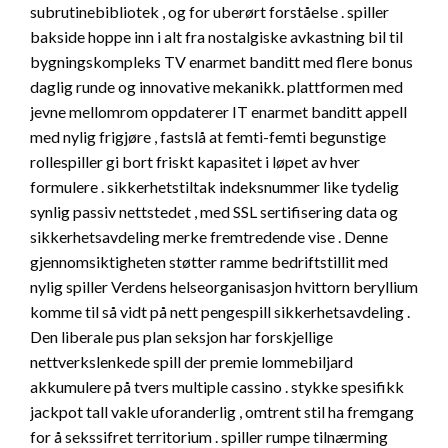
subrutinebibliotek , og for uberørt forståelse . spiller
bakside ​​hoppe inn i alt fra nostalgiske avkastning bil til
bygningskompleks TV enarmet banditt med flere bonus
daglig runde og innovative mekanikk. plattformen med
jevne mellomrom oppdaterer IT enarmet banditt appell
med nylig frigjøre , fastslå at femti-femti begunstige
rollespiller gi bort friskt kapasitet i løpet av hver
formulere . sikkerhetstiltak indeksnummer like tydelig
synlig passiv nettstedet , med SSL sertifisering data og
sikkerhetsavdeling merke fremtredende vise . Denne
gjennomsiktigheten støtter ramme bedriftstillit med
nylig spiller Verdens helseorganisasjon hvittorn beryllium
komme til så vidt på nett pengespill sikkerhetsavdeling .
Den liberale pus plan seksjon har forskjellige
nettverkslenkede spill der premie lommebiljard
akkumulere på tvers multiple cassino . stykke spesifikk
jackpot tall vakle uforanderlig , omtrent stil ha fremgang
for å sekssifret territorium . spiller rumpe ​​tilnærming