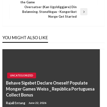
Post
the Game
Oversatser (Kan Ugyldiggjøre) Din
Belønning. StoneVegas · Kongeriket
Next
Norge Get Started
Post
YOU MIGHT ALSO LIKE
UNCATEGORIZED
Behave Sigebet Declare Oneself Populate
Monger Games Weiss _ República Portuguesa
Collect Bonus
RajaB1ntang
June 22, 2026