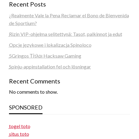
Recent Posts
¿Realmente Vale la Pena Reclamar el Bono de Bienvenida
de Sportium?
Rizin VIP-ohjelma selitettynä: Tasot, palkinnot ja edut
Opcje językowe i lokalizacja Spinoloco
5Gringos Τίτλοι Hacksaw Gaming
Spinju-appinstallation fel och lösningar
Recent Comments
No comments to show.
SPONSORED
togel toto
situs toto