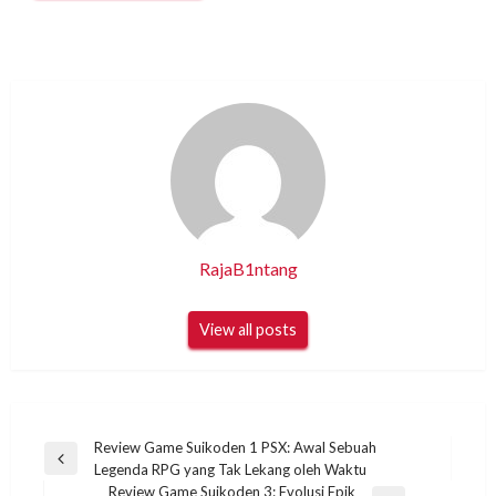
RajaB1ntang
View all posts
Post
Review Game Suikoden 1 PSX: Awal Sebuah
Previous
Legenda RPG yang Tak Lekang oleh Waktu
navigation
Post
Review Game Suikoden 3: Evolusi Epik