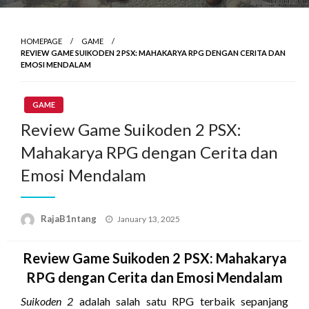
HOMEPAGE
GAME
REVIEW GAME SUIKODEN 2 PSX: MAHAKARYA RPG DENGAN CERITA DAN
EMOSI MENDALAM
GAME
Review Game Suikoden 2 PSX:
Mahakarya RPG dengan Cerita dan
Emosi Mendalam
Posted
RajaB1ntang
January 13, 2025
on
Review Game Suikoden 2 PSX: Mahakarya
RPG dengan Cerita dan Emosi Mendalam
Suikoden 2
adalah salah satu RPG terbaik sepanjang