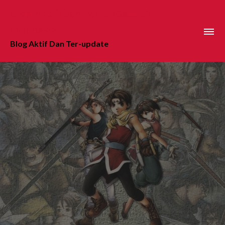
Skip
Blog Aktif Dan Ter-update Di
to
Indonesia
content
Blog Aktif Dan Ter-update