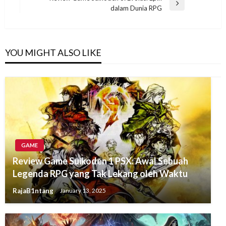
Next
dalam Dunia RPG
Post
YOU MIGHT ALSO LIKE
GAME
Review Game Suikoden 1 PSX: Awal Sebuah
Legenda RPG yang Tak Lekang oleh Waktu
RajaB1ntang
January 13, 2025