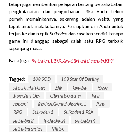
tetapi juga memberikan pelajaran tentang persahabatan,
pengkhianatan, dan pengorbanan. Jika Anda belum
pernah memainkannya, sekarang adalah waktu yang
tepat untuk melakukannya. Persiapkan diri Anda untuk
terjun ke dunia epik
Suikoden
dan rasakan sendiri kenapa
game ini dianggap sebagai salah satu RPG terbaik
sepanjang masa.
Baca juga :
Suikoden 1 PSX: Awal Sebuah Legenda RPG
Tagged:
108 SOD
108 Star Of Destiny
Chris Lightfellow
Flik
Geddoe
Hugo
Jowy Atreides
Liberation Army
luca
nanami
Review Game Suikoden 1
Riou
RPG
Suikoden 1
Suikoden 1 PSX
suikoden 2
Suikoden 3
suikoden 4
suikoden series
Viktor