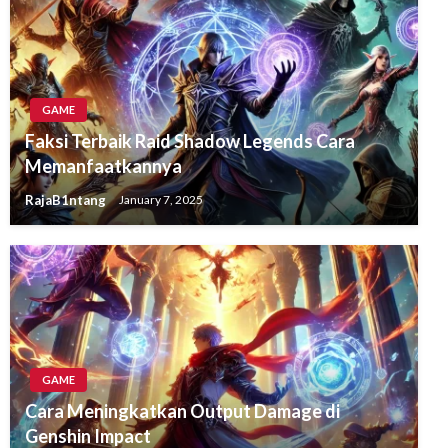
GAME
Faksi Terbaik Raid Shadow Legends Cara
Memanfaatkannya
RajaB1ntang
January 7, 2025
GAME
Cara Meningkatkan Output Damage di
Genshin Impact