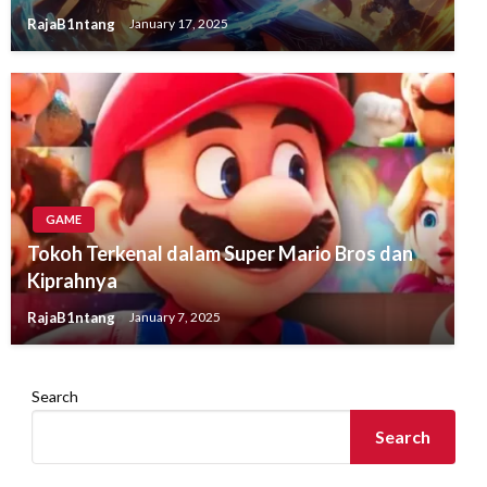
RajaB1ntang
January 17, 2025
GAME
Tokoh Terkenal dalam Super Mario Bros dan
Kiprahnya
RajaB1ntang
January 7, 2025
Search
Search